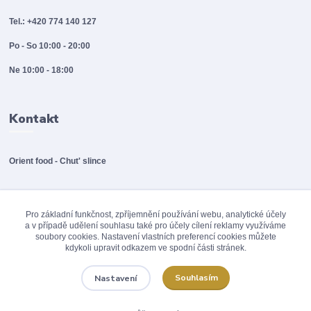
Tel.: +420 774 140 127
Po - So 10:00 - 20:00
Ne 10:00 - 18:00
Kontakt
Orient food - Chut' slince
info@orientfood.cz
Pro základní funkčnost, zpříjemnění používání webu, analytické účely
a v případě udělení souhlasu také pro účely cílení reklamy využíváme
soubory cookies. Nastavení vlastních preferencí cookies můžete
kdykoli upravit odkazem ve spodní části stránek.
Souhlasím
Nastavení
© 2012 - 2026 Orinet food / A.POINT s.r.o., Všechna práva vyhrazena