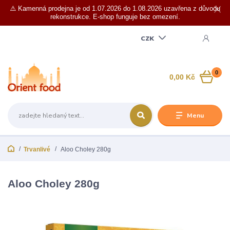
⚠️ Kamenná prodejna je od 1.07.2026 do 1.08.2026 uzavřena z důvodu
rekonstrukce. E-shop funguje bez omezení.
CZK
0
0,00 Kč
Menu
Trvanlivé
Aloo Choley 280g
Aloo Choley 280g