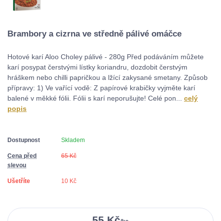
Brambory a cizrna ve středně pálivé omáčce
Hotové karí Aloo Choley pálivé - 280g Před podáváním můžete
karí posypat čerstvými lístky koriandru, dozdobit čerstvým
hráškem nebo chilli papričkou a lžící zakysané smetany. Způsob
přípravy: 1) Ve vařící vodě: Z papírové krabičky vyjměte karí
balené v měkké fólii. Fólii s karí neporušujte! Celé pon...
celý
popis
Dostupnost
Skladem
Cena před
65 Kč
slevou
Ušetříte
10 Kč
55 Kč