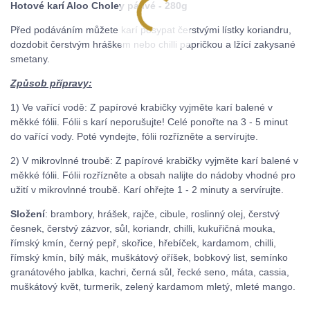
Hotové karí Aloo Choley pálivé - 280g
Před podáváním můžete karí posypat čerstvými lístky koriandru,
dozdobit čerstvým hráškem nebo chilli papričkou a lžící zakysané
smetany.
Způsob přípravy:
1) Ve vařící vodě: Z papírové krabičky vyjměte karí balené v
měkké fólii. Fólii s karí neporušujte! Celé ponořte na 3 - 5 minut
do vařící vody. Poté vyndejte, fólii rozřízněte a servírujte.
2) V mikrovlnné troubě: Z papírové krabičky vyjměte karí balené v
měkké fólii. Fólii rozřízněte a obsah nalijte do nádoby vhodné pro
užití v mikrovlnné troubě. Karí ohřejte 1 - 2 minuty a servírujte.
Složení
: brambory, hrášek, rajče, cibule, roslinný olej, čerstvý
česnek, čerstvý zázvor, sůl, koriandr, chilli, kukuřičná mouka,
římský kmín, černý pepř, skořice, hřebíček, kardamom, chilli,
římský kmín, bílý mák, muškátový oříšek, bobkový list, semínko
granátového jablka, kachri, černá sůl, řecké seno, máta, cassia,
muškátový květ, turmerik, zelený kardamom mletý, mleté mango.