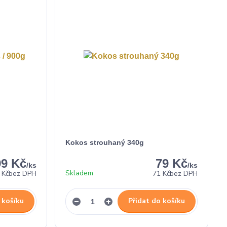
Kokos strouhaný 340g
99 Kč
79 Kč
/
ks
/
ks
Skladem
 Kč
bez DPH
71 Kč
bez DPH
 košíku
Přidat do košíku