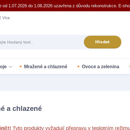
e od 1.07.2026 do 1.08.2026 uzavřena z důvodu rekonstrukce. E-sho
Více
Hledat
oje
Mražené a chlazené
Ovoce a zelenina
é a chlazené
ní!!!
Tyto produkty vyžadují přepravu v teplotním režimu