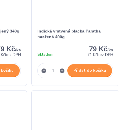
ájený 340g
Indická vrstvená placka Paratha
mražená 400g
79 Kč
79 Kč
/
ks
/
ks
Skladem
 Kč
bez DPH
71 Kč
bez DPH
 košíku
Přidat do košíku