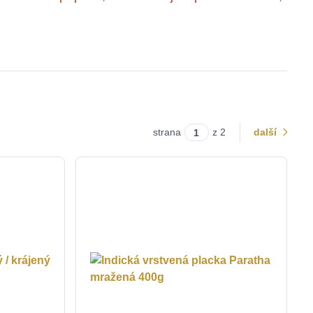
strana
z 2
další