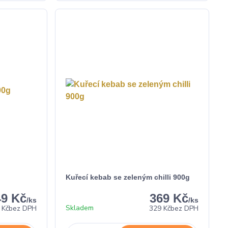
Kuřecí kebab se zeleným chilli 900g
49 Kč
369 Kč
/
ks
/
ks
Skladem
 Kč
bez DPH
329 Kč
bez DPH