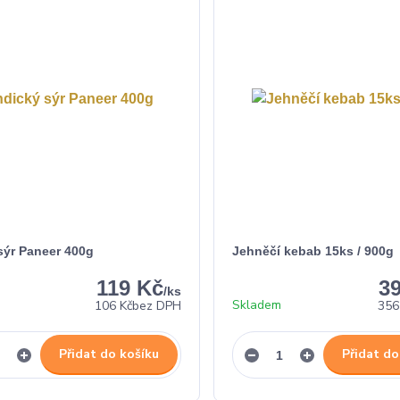
sýr Paneer 400g
Jehněčí kebab 15ks / 900g
119 Kč
3
/
ks
Skladem
106 Kč
bez DPH
356
Přidat do košíku
Přidat do