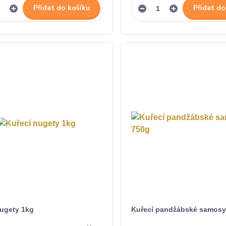
Přidat do košíku
Přidat do
nugety 1kg
Kuřecí pandžábské samosy