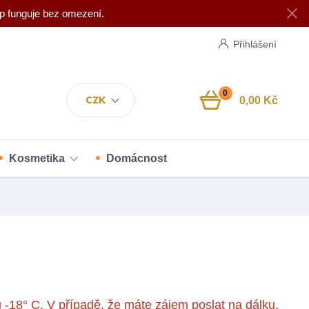
p funguje bez omezení.
Přihlášení
0
CZK
0,00 Kč
Kosmetika
Domácnost
 -18° C. V případě, že máte zájem poslat na dálku,