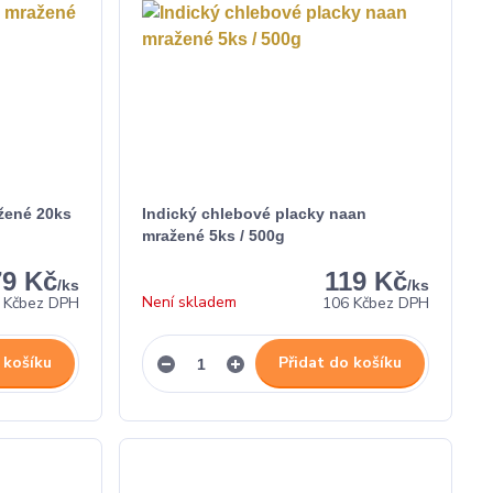
žené 20ks
Indický chlebové placky naan
mražené 5ks / 500g
79 Kč
119 Kč
/
ks
/
ks
Není skladem
 Kč
bez DPH
106 Kč
bez DPH
 košíku
Přidat do košíku