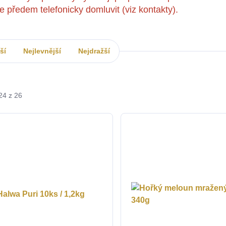
se předem telefonicky domluvit (viz kontakty).
ší
Nejlevnější
Nejdražší
24 z 26