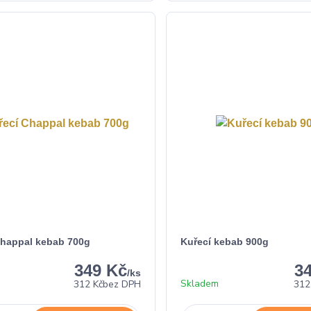
Chappal kebab 700g
Kuřecí kebab 900g
349 Kč
3
/
ks
Skladem
312 Kč
bez DPH
312