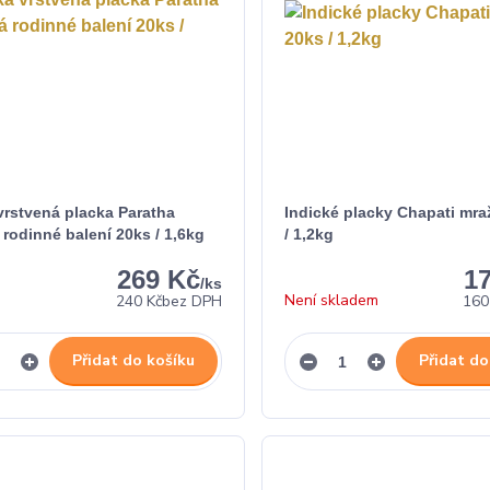
vrstvená placka Paratha
Indické placky Chapati mra
rodinné balení 20ks / 1,6kg
/ 1,2kg
269 Kč
1
/
ks
Není skladem
240 Kč
bez DPH
160
Přidat do košíku
Přidat do