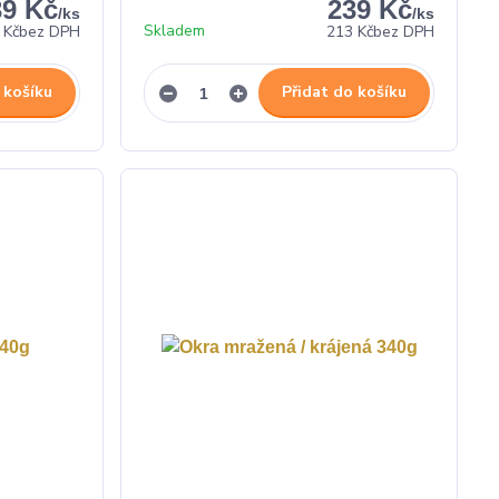
39 Kč
239 Kč
/
ks
/
ks
Skladem
 Kč
bez DPH
213 Kč
bez DPH
 košíku
Přidat do košíku