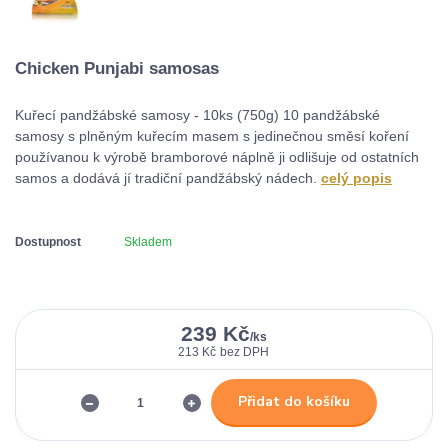
Chicken Punjabi samosas
Kuřecí pandžábské samosy - 10ks (750g) 10 pandžábské
samosy s plněným kuřecím masem s jedinečnou směsí koření
používanou k výrobě bramborové náplně ji odlišuje od ostatních
samos a dodává jí tradiční pandžábský nádech.
celý popis
Dostupnost
Skladem
239 Kč
/
ks
213 Kč
bez DPH
Přidat do košíku