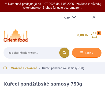
⚠️ Kamenná prodejna je od 1.07.2026 do 1.08.2026 uzavřena z důvodu
rekonstrukce. E-shop funguje bez omezení.
CZK
0
0,00 Kč
Menu
Mražené a chlazené
Kuřecí pandžábské samosy 750g
Kuřecí pandžábské samosy 750g