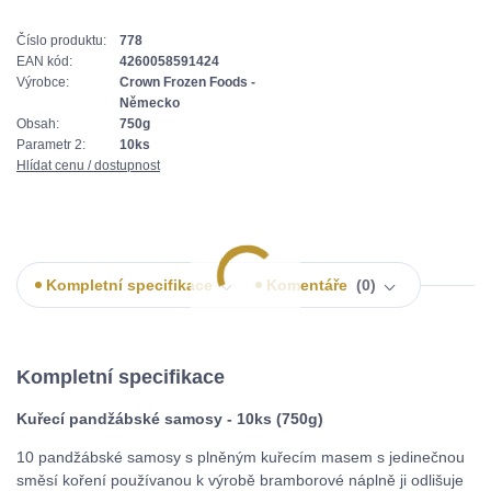
Číslo produktu:
778
EAN kód:
4260058591424
Výrobce:
Crown Frozen Foods -
Německo
Obsah:
750g
Parametr 2:
10ks
Hlídat cenu / dostupnost
Kompletní specifikace
Komentáře
0
Kompletní specifikace
Kuřecí pandžábské samosy - 10ks (750g)
10 pandžábské samosy s plněným kuřecím masem s jedinečnou
směsí koření používanou k výrobě bramborové náplně ji odlišuje