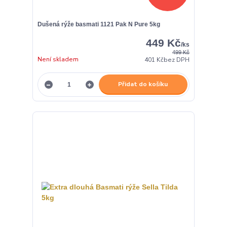
Dušená rýže basmati 1121 Pak N Pure 5kg
449 Kč
/
ks
499 Kč
Není skladem
401 Kč
bez DPH
Přidat do košíku