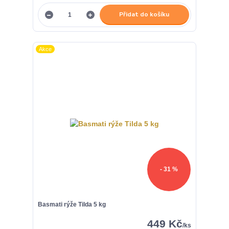
Přidat do košíku
Akce
- 31 %
Basmati rýže Tilda 5 kg
449 Kč
/
ks