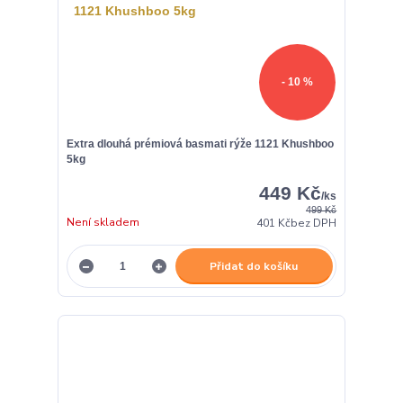
- 10 %
Extra dlouhá prémiová basmati rýže 1121 Khushboo
5kg
449 Kč
/
ks
499 Kč
Není skladem
401 Kč
bez DPH
Přidat do košíku