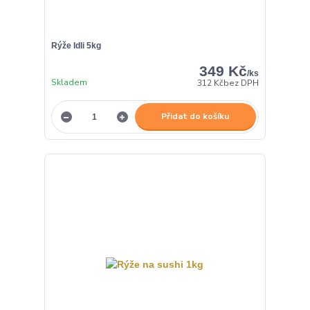
Rýže Idli 5kg
349 Kč
/
ks
Skladem
312 Kč
bez DPH
Přidat do košíku