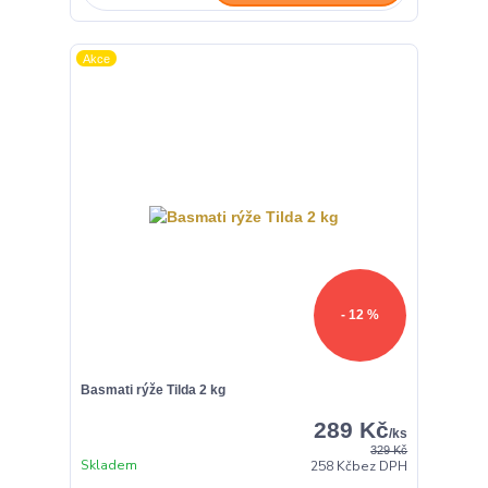
Akce
- 12 %
Basmati rýže Tilda 2 kg
289 Kč
/
ks
329 Kč
Skladem
258 Kč
bez DPH