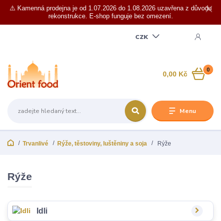
⚠️ Kamenná prodejna je od 1.07.2026 do 1.08.2026 uzavřena z důvodu
rekonstrukce. E-shop funguje bez omezení.
CZK
0
0,00 Kč
Menu
Trvanlivé
Rýže, těstoviny, luštěniny a soja
Rýže
Rýže
Idli