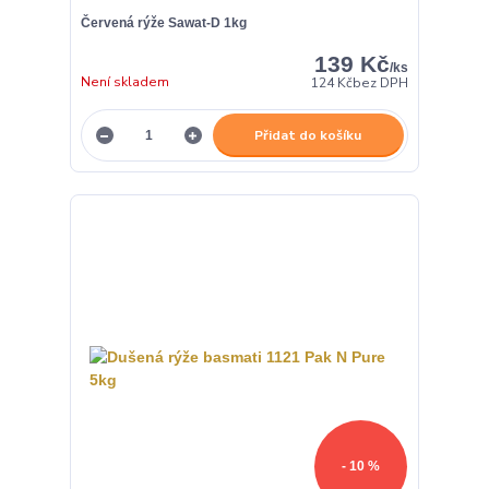
Červená rýže Sawat-D 1kg
139 Kč
/
ks
Není skladem
124 Kč
bez DPH
Přidat do košíku
- 10 %