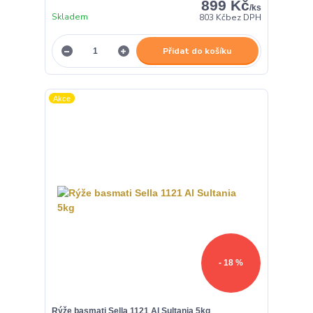
899 Kč
/
ks
Skladem
803 Kč
bez DPH
Přidat do košíku
Akce
- 18 %
Rýže basmati Sella 1121 Al Sultania 5kg