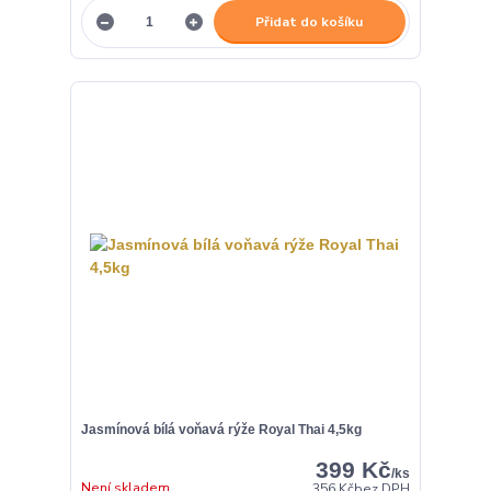
Přidat do košíku
Jasmínová bílá voňavá rýže Royal Thai 4,5kg
399 Kč
/
ks
Není skladem
356 Kč
bez DPH