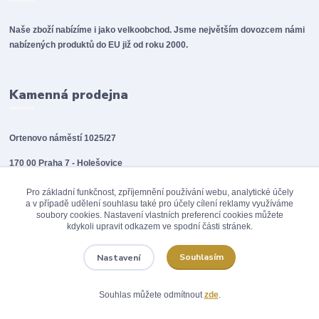
Naše zboží nabízíme i jako velkoobchod. Jsme největším dovozcem námi
nabízených produktů do EU již od roku 2000.
Kamenná prodejna
Ortenovo náměstí 1025/27
170 00 Praha 7 - Holešovice
Tel.: +420 774 140 127
Pro základní funkčnost, zpříjemnění používání webu, analytické účely
a v případě udělení souhlasu také pro účely cílení reklamy využíváme
Po - So 10:00 - 20:00
soubory cookies. Nastavení vlastních preferencí cookies můžete
kdykoli upravit odkazem ve spodní části stránek.
Ne 10:00 - 18:00
Souhlasím
Nastavení
Kontakt
Souhlas můžete odmítnout
zde
.