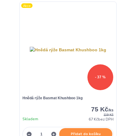
Akce
- 37 %
Hnědá rýže Basmat Khushboo 1kg
75 Kč
/
ks
119 Kč
Skladem
67 Kč
bez DPH
Přidat do košíku