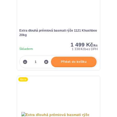
Extra dlouhá prémiová basmati rýže 1121 Khushboo
20kg
1 499 Kč
/
ks
Skladem
1 338 Kč
bez DPH
Přidat do košíku
Akce