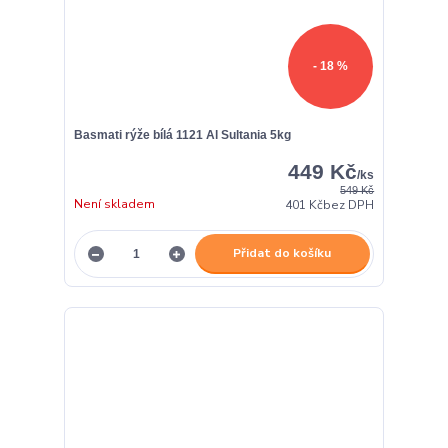
- 18 %
Basmati rýže bílá 1121 Al Sultania 5kg
449 Kč
/
ks
549 Kč
Není skladem
401 Kč
bez DPH
Přidat do košíku