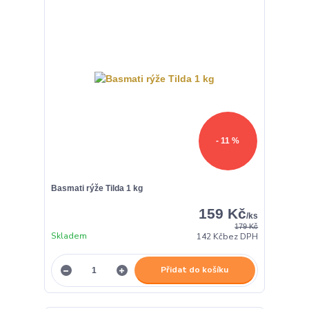
- 11 %
Basmati rýže Tilda 1 kg
159 Kč
/
ks
179 Kč
Skladem
142 Kč
bez DPH
Přidat do košíku