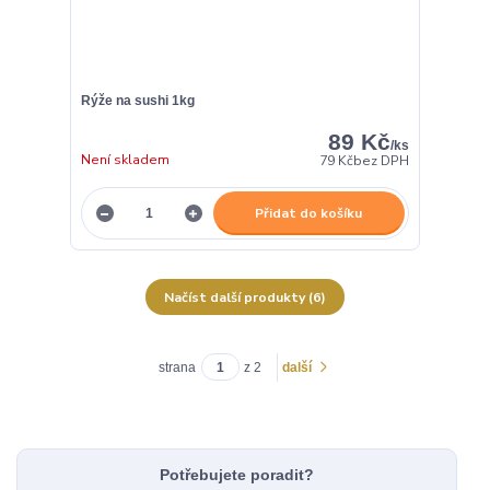
Rýže na sushi 1kg
89 Kč
/
ks
Není skladem
79 Kč
bez DPH
Přidat do košíku
Načíst další produkty (6)
strana
z 2
další
Potřebujete poradit?