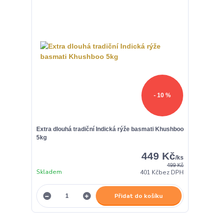
- 10 %
Extra dlouhá tradiční Indická rýže basmati Khushboo
5kg
449 Kč
/
ks
499 Kč
Skladem
401 Kč
bez DPH
Přidat do košíku