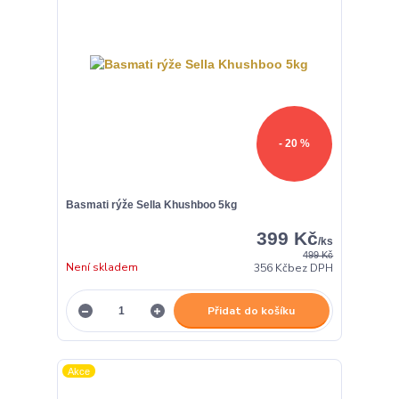
- 20 %
Basmati rýže Sella Khushboo 5kg
399 Kč
/
ks
499 Kč
Není skladem
356 Kč
bez DPH
Přidat do košíku
Akce