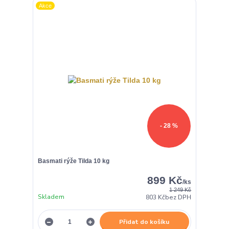
Akce
- 28 %
Basmati rýže Tilda 10 kg
899 Kč
/
ks
1 249 Kč
Skladem
803 Kč
bez DPH
Přidat do košíku