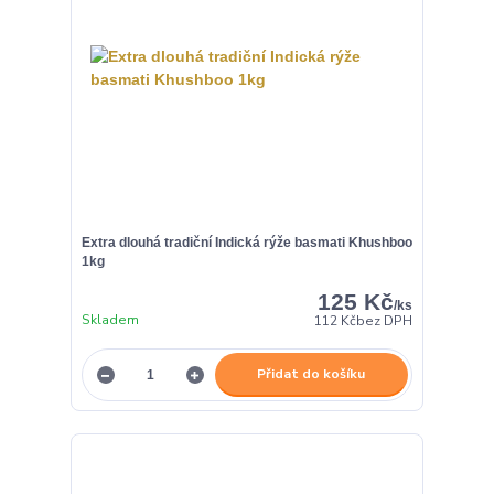
Extra dlouhá tradiční Indická rýže basmati Khushboo
1kg
125 Kč
/
ks
Skladem
112 Kč
bez DPH
Přidat do košíku