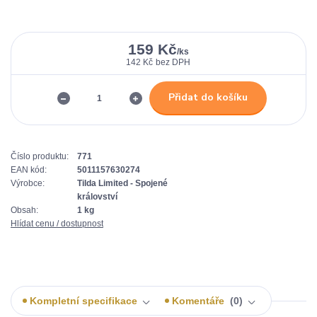
159 Kč
/
ks
142 Kč
bez DPH
Přidat do košíku
Číslo produktu:
771
EAN kód:
5011157630274
Výrobce:
Tilda Limited - Spojené
království
Obsah:
1 kg
Hlídat cenu / dostupnost
Kompletní specifikace
Komentáře
0