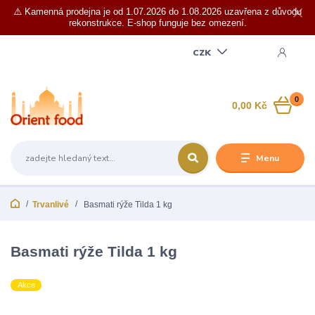
⚠️ Kamenná prodejna je od 1.07.2026 do 1.08.2026 uzavřena z důvodu
rekonstrukce. E-shop funguje bez omezení.
CZK
0
0,00 Kč
Menu
Trvanlivé
Basmati rýže Tilda 1 kg
Basmati rýže Tilda 1 kg
Akce