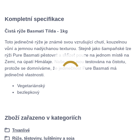
Kompletní specifikace
Čistá rýže Basmati Tilda - 1kg
Toto jedinečné rýže je známé svou vzrušující chutí, kouzelnou
vůní a jemnou nadýchanou texturou. Stejně jako šampaňské lze
rýži Pure Basmati pěstovat a sklízet pouze na jednom místě na
Zemi, na úpatí Himálaje. Naše zrna jsou testována na čistotu,
protože se domníváme, že jedinečnost Pure Basmati má
jedinečné vlastnosti.
Vegetariánský
bezlepkový
Zboží zařazeno v kategoriích
Trvanlivé
Rýže, těstoviny, luštěniny a soja