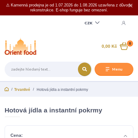
⚠️ Kamenná prodejna je od 1.07.2026 do 1.08.2026 uzavřena z důvodu
rekonstrukce. E-shop funguje bez omezení.
CZK
0
0,00 Kč
Menu
Trvanlivé
Hotová jídla a instantní pokrmy
Hotová jídla a instantní pokrmy
Cena: