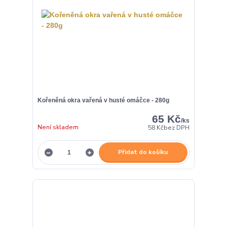
Kořeněná okra vařená v husté omáčce - 280g
65 Kč
/
ks
Není skladem
58 Kč
bez DPH
Přidat do košíku