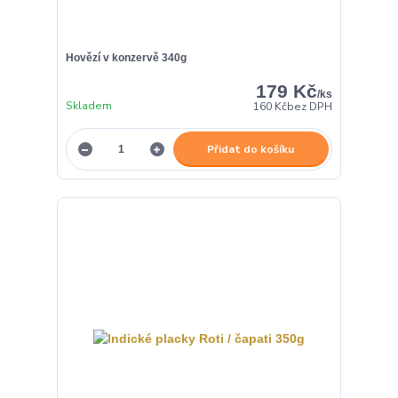
Hovězí v konzervě 340g
179 Kč
/
ks
Skladem
160 Kč
bez DPH
Přidat do košíku