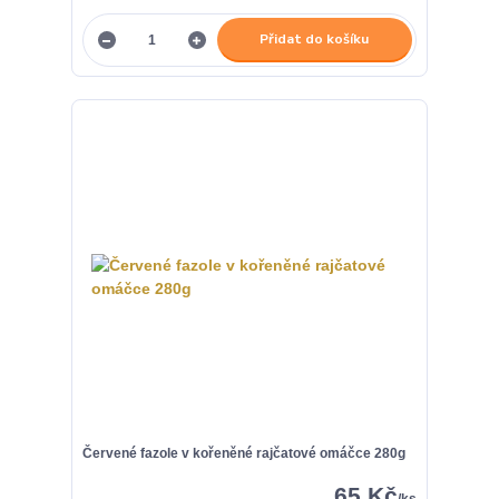
Přidat do košíku
Červené fazole v kořeněné rajčatové omáčce 280g
65 Kč
/
ks