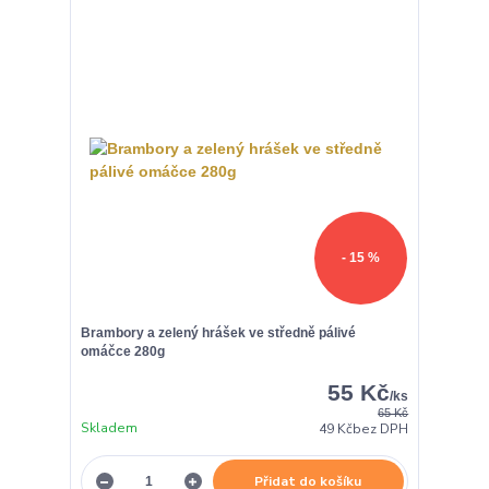
- 15 %
Brambory a zelený hrášek ve středně pálivé
omáčce 280g
55 Kč
/
ks
65 Kč
Skladem
49 Kč
bez DPH
Přidat do košíku