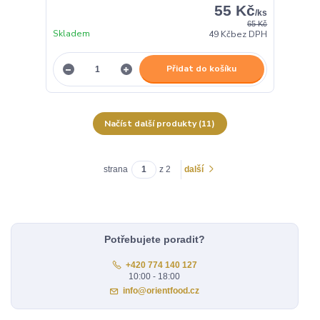
55 Kč
/
ks
65 Kč
Skladem
49 Kč
bez DPH
Přidat do košíku
Načíst další produkty (11)
strana
z 2
další
Potřebujete poradit?
+420 774 140 127
10:00 - 18:00
info@orientfood.cz