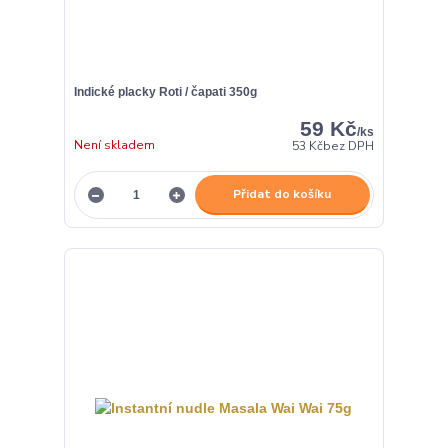
Indické placky Roti / čapati 350g
59 Kč
/
ks
Není skladem
53 Kč
bez DPH
Přidat do košíku