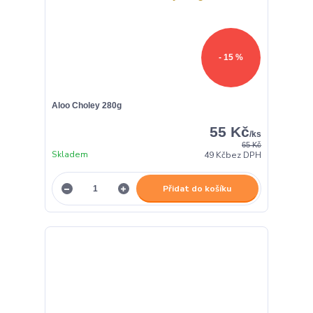
- 15 %
Aloo Choley 280g
55 Kč
/
ks
65 Kč
Skladem
49 Kč
bez DPH
Přidat do košíku