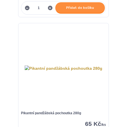
Přidat do košíku
Pikantní pandžábská pochoutka 280g
65 Kč
/
ks