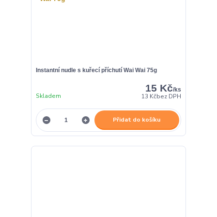
Instantní nudle s kuřecí příchutí Wai Wai 75g
15 Kč
/
ks
Skladem
13 Kč
bez DPH
Přidat do košíku