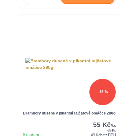
- 15 %
Brambory dusené v pikantní rajčatové omáčce 280g
55 Kč
/
ks
65 Kč
Skladem
49 Kč
bez DPH