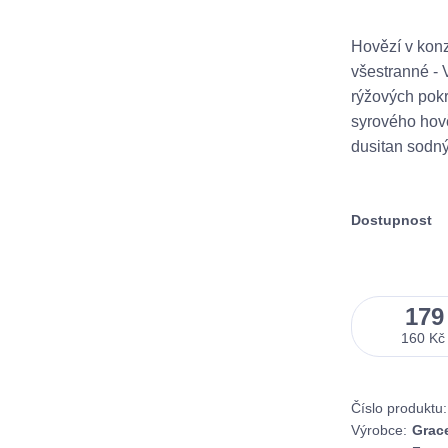
Hovězí v konz
všestranné - 
rýžových pokr
syrového hově
dusitan sodn
Dostupnost
179
160 Kč
Číslo produktu:
Výrobce:
Grac