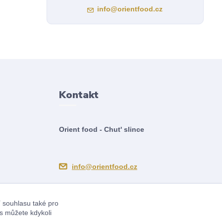
info@orientfood.cz
Kontakt
Orient food - Chut' slince
info@orientfood.cz
í souhlasu také pro
s můžete kdykoli