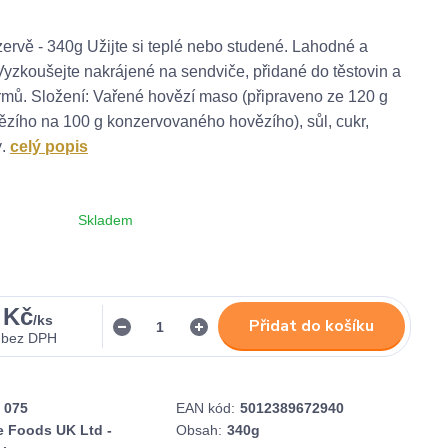
ervě - 340g Užijte si teplé nebo studené. Lahodné a
Vyzkoušejte nakrájené na sendviče, přidané do těstovin a
mů. Složení: Vařené hovězí maso (připraveno ze 120 g
zího na 100 g konzervovaného hovězího), sůl, cukr,
ý.
celý popis
Skladem
 Kč
/
ks
Přidat do košíku
bez DPH
075
EAN kód:
5012389672940
e Foods UK Ltd -
Obsah:
340g