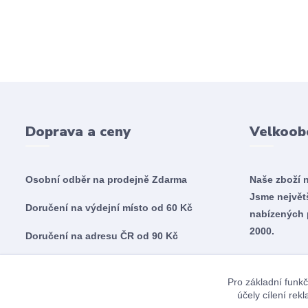
Doprava a ceny
Velkoob
Osobní odběr na prodejně
Zdarma
Naše zboží 
Jsme nejvě
Doručení na výdejní místo od 60 Kč
nabízených 
2000.
Doručení na adresu ČR od 90 Kč
Doručení na adresu SK od 5,60€
Pro základní funkč
účely cílení re