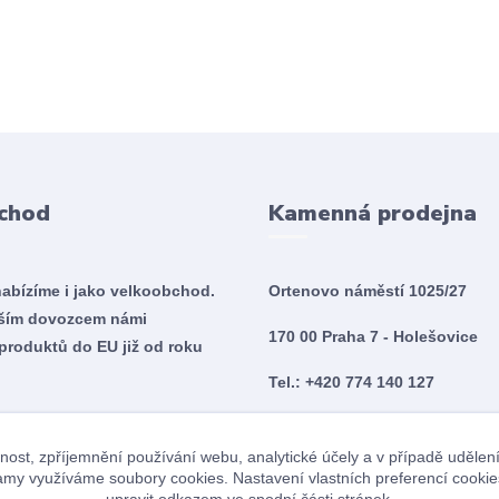
chod
Kamenná prodejna
nabízíme i jako velkoobchod.
Ortenovo náměstí 1025/27
tším dovozcem námi
170 00 Praha 7 - Holešovice
produktů do EU již od roku
Tel.: +420 774 140 127
Po - So 10:00 - 20:00
nost, zpříjemnění používání webu, analytické účely a v případě udělen
Ne 10:00 - 18:00
klamy využíváme soubory cookies. Nastavení vlastních preferencí cookie