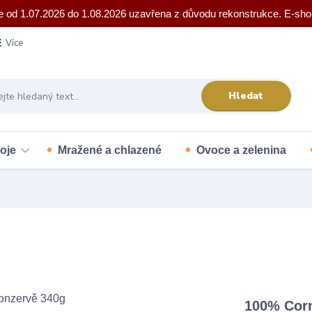
e od 1.07.2026 do 1.08.2026 uzavřena z důvodu rekonstrukce. E-sho
Více
Hledat
oje
Mražené a chlazené
Ovoce a zelenina
100% Corn