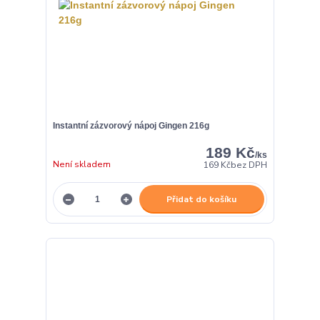
Instantní zázvorový nápoj Gingen 216g
189 Kč
/
ks
Není skladem
169 Kč
bez DPH
Přidat do košíku