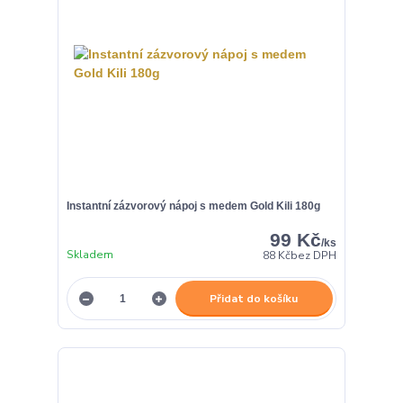
Instantní zázvorový nápoj s medem Gold Kili 180g
99 Kč
/
ks
Skladem
88 Kč
bez DPH
Přidat do košíku