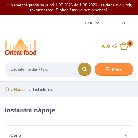
⚠️ Kamenná prodejna je od 1.07.2026 do 1.08.2026 uzavřena z důvodu
rekonstrukce. E-shop funguje bez omezení.
CZK
0
0,00 Kč
Menu
Nápoje
Instantní nápoje
Instantní nápoje
Cena: