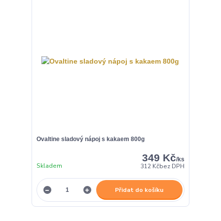
Ovaltine sladový nápoj s kakaem 800g
349 Kč
/
ks
Skladem
312 Kč
bez DPH
Přidat do košíku