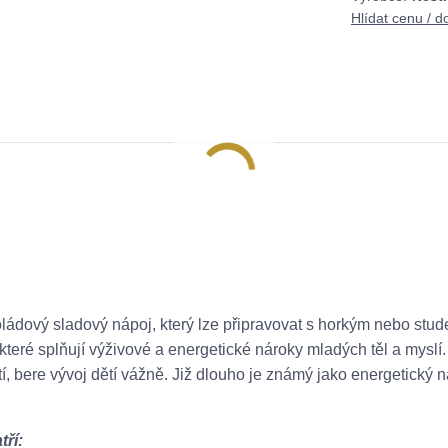
Hlídat cenu / d
ládový sladový nápoj, který lze připravovat s horkým nebo stu
teré splňují výživové a energetické nároky mladých těl a myslí
etí, bere vývoj dětí vážně. Již dlouho je známý jako energetický n
tří: