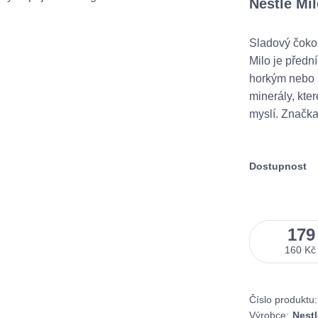
Nestle Mi
Sladový čoko
Milo je předn
horkým nebo 
minerály, kte
myslí. Značka 
Dostupnost
179
160 Kč
Číslo produktu:
Výrobce:
Nestl