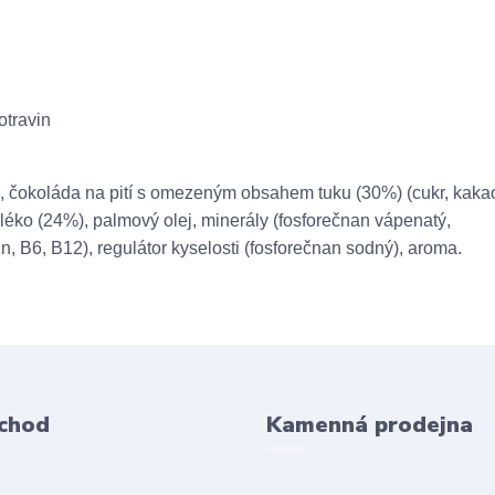
otravin
), čokoláda na pití s omezeným obsahem tuku (30%) (cukr, kaka
ko (24%), palmový olej, minerály (fosforečnan vápenatý,
cin, B6, B12), regulátor kyselosti (fosforečnan sodný), aroma.
chod
Kamenná prodejna