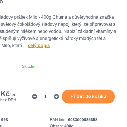
lo
ládový prášek Milo - 400g Chutná a důvěryhodná značka
í světový čokoládový sladový nápoj, který lze připravovat s
studeným mlékem nebo vodou. Nabízí základní vitamíny a
ré splňují výživové a energetické nároky mladých těl a
Milo, která ...
celý popis
Skladem
 Kč
/
ks
Přidat do košíku
bez DPH
998
EAN kód:
6033000085658
e
Obsah:
400g