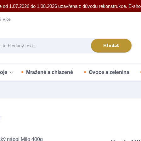
e od 1.07.2026 do 1.08.2026 uzavřena z důvodu rekonstrukce. E-sho
Více
Hledat
oje
Mražené a chlazené
Ovoce a zelenina
g