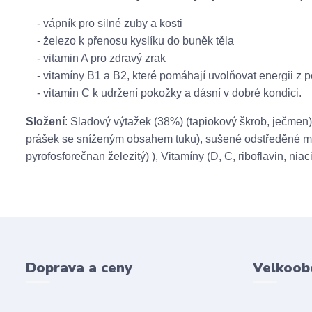
- vápník pro silné zuby a kosti
- železo k přenosu kyslíku do buněk těla
- vitamin A pro zdravý zrak
- vitamíny B1 a B2, které pomáhají uvolňovat energii z p
- vitamin C k udržení pokožky a dásní v dobré kondici.
Složení
: Sladový výtažek (38%) (tapiokový škrob, ječmen
prášek se sníženým obsahem tuku), sušené odstředěné mlé
pyrofosforečnan železitý) ), Vitamíny (D, C, riboflavin, nia
Doprava a ceny
Velkoob