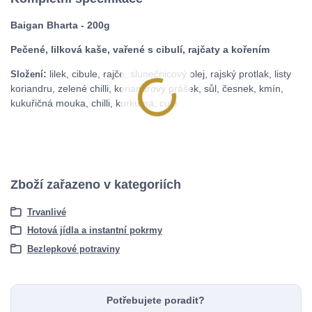
Baigan Bharta - 200g
Pečené, lilková kaše, vařené s cibulí, rajčaty a kořením
:
lilek, cibule, rajče, slunečnicový olej, rajský protlak, listy
Složení
koriandru, zelené chilli, koriandrový prášek, sůl, česnek, kmín,
kukuřičná mouka, chilli, kurkuma, cukr.
Zboží zařazeno v kategoriích
Trvanlivé
Hotová jídla a instantní pokrmy
Bezlepkové potraviny
Potřebujete poradit?