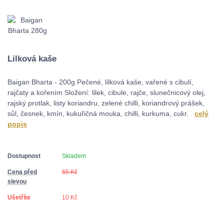
Lilková kaše
Baigan Bharta - 200g Pečené, lilková kaše, vařené s cibulí,
rajčaty a kořením Složení: lilek, cibule, rajče, slunečnicový olej,
rajský protlak, listy koriandru, zelené chilli, koriandrový prášek,
sůl, česnek, kmín, kukuřičná mouka, chilli, kurkuma, cukr.
celý
popis
Dostupnost
Skladem
Cena před
65 Kč
slevou
Ušetříte
10 Kč