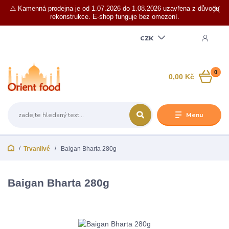
⚠️ Kamenná prodejna je od 1.07.2026 do 1.08.2026 uzavřena z důvodu
rekonstrukce. E-shop funguje bez omezení.
CZK
0
0,00 Kč
Menu
Trvanlivé
Baigan Bharta 280g
Baigan Bharta 280g