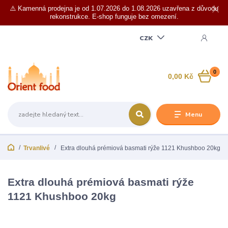
⚠️ Kamenná prodejna je od 1.07.2026 do 1.08.2026 uzavřena z důvodu
rekonstrukce. E-shop funguje bez omezení.
CZK
0
0,00 Kč
Menu
Trvanlivé
Extra dlouhá prémiová basmati rýže 1121 Khushboo 20kg
Extra dlouhá prémiová basmati rýže
1121 Khushboo 20kg