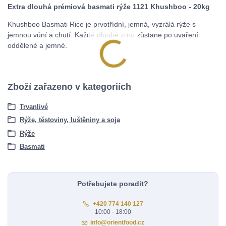
Extra dlouhá prémiová basmati rýže 1121 Khushboo - 20kg
Khushboo Basmati Rice je prvotřídní, jemná, vyzrálá rýže s
jemnou vůní a chutí. Každé dlouhé zrno zůstane po uvaření
oddělené a jemné.
Zboží zařazeno v kategoriích
Trvanlivé
Rýže, těstoviny, luštěniny a soja
Rýže
Basmati
Potřebujete poradit?
+420 774 140 127
10:00 - 18:00
info@orientfood.cz