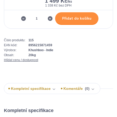
1 499 Kč
/
ks
1 338 Kč
bez DPH
Přidat do košíku
Číslo produktu:
115
EAN kód:
8956215871459
Výrobce:
Khushboo - Indie
Obsah:
20kg
Hlídat cenu / dostupnost
Kompletní specifikace
Komentáře
0
Kompletní specifikace