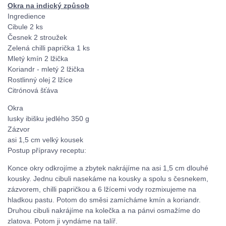
Okra na indický způsob
Ingredience
Cibule 2 ks
Česnek 2 stroužek
Zelená chilli paprička 1 ks
Mletý kmín 2 lžička
Koriandr - mletý 2 lžička
Rostlinný olej 2 lžíce
Citrónová šťáva
Okra
lusky ibišku jedlého 350 g
Zázvor
asi 1,5 cm velký kousek
Postup přípravy receptu:
Konce okry odkrojíme a zbytek nakrájíme na asi 1,5 cm dlouhé
kousky. Jednu cibuli nasekáme na kousky a spolu s česnekem,
zázvorem, chilli papričkou a 6 lžícemi vody rozmixujeme na
hladkou pastu. Potom do směsi zamícháme kmín a koriandr.
Druhou cibuli nakrájíme na kolečka a na pánvi osmažíme do
zlatova. Potom ji vyndáme na talíř.