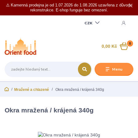
⚠️ Kamenná prodejna je od 1.07.2026 do 1.08.2026 uzavřena z důvodu
rekonstrukce. E-shop funguje bez omezení.
CZK
0
0,00 Kč
Menu
Mražené a chlazené
Okra mražená / krájená 340g
Okra mražená / krájená 340g