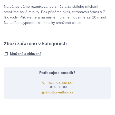
Na pánev dáme rozmixovanou směs a za stálého míchání
smažíme asi 3 minuty. Pak přidáme okru, citrónovou šťávu a 7
lžic vody. Přikryjeme a na mírném plameni dusíme asi 10 minut.
Na talíři posypeme okru kousky smažené cibule.
Zboží zařazeno v kategoriích
Mražené a chlazené
Potřebujete poradit?
+420 774 140 127
10:00 - 18:00
info@orientfood.cz