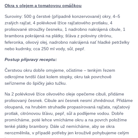
Okra s olejem a tomatovou omáčkou
Suroviny: 500 g čerstvé (případně konzervované) okry, 4–5
zralých rajčat, 4 polévkové lžíce rajčatového protlaku, 4
prolisované stroužky česneku, 1 nadrobno nakrájená cibule, 1
brambora pokrájená na plátky, šťáva z poloviny citrónu,
feferonka, olivový olej, nadrobno nakrájená nať hladké petrželky
nebo kudrnky, cca 250 ml vody, sůl, pepř.
Postup přípravy receptu:
Čerstvou okru dobře omyjeme, očistíme – tenkým řezem
odkrojíme tvrdší část kolem stopky, okru tak povrchově
seřízneme do špičky jako tužku.
Na 2 polévkové lžíce olivového oleje opečeme cibuli, přidáme
prolisovaný česnek. Cibule ani česnek nesmí zhnědnout. Přidáme
oloupaná, na hrubém struhadle propasírovaná rajčata, rajčatový
protlak, citrónovou šťávu, pepř, sůl a podlijeme vodou. Dobře
promícháme, poté lehce vmícháme okru a na povrch položíme
tenké plátky brambory. Dále už nemícháme, aby se okra
nerozmělnila, v případě potřeby jen krouživě pohybujeme celým