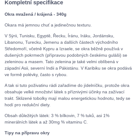
Kompletní specifikace
Okra mražená / krájená - 340g
Okara má jemnou chuť a jedinečnou texturu.
V Sýrii, Tunisku, Egyptě, Řecku, Íránu, Iráku, Jordánsku,
Libanonu, Turecku, Jemenu a dalších částech východního
Středomoří, včetně Kypru a Izraele, se okra běžně používá v
dušených pokrmech (přípravou podobných českému guláši) se
zeleninou a masem. Tato zelenina je také velmi oblíbená v
západní Asii, severní Indii a Pákistánu. V Karibiku se okra podává
ve formě polévky, často s rybou.
A tak si tuto poživatinu rádi zařadíme do jídelníčku, protože okra
obsahuje velké množství látek s příznivými účinky na zažívací
trakt. Sklizené tobolky mají malou energetickou hodnotu, tedy se
hodí pro redukční diety.
Obsah důležitých látek: 3 % bílkovin, 7 % tuků, asi 1%
minerálních látek a až 30mg % vitaminu C.
Tipy na přípravu okry