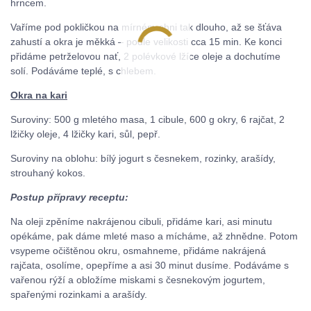
hrncem.
Vaříme pod pokličkou na mírném ohni tak dlouho, až se šťáva
zahustí a okra je měkká – podle velikosti cca 15 min. Ke konci
přidáme petrželovou nať, 2 polévkové lžíce oleje a dochutíme
solí. Podáváme teplé, s chlebem.
Okra na kari
Suroviny: 500 g mletého masa, 1 cibule, 600 g okry, 6 rajčat, 2
lžičky oleje, 4 lžičky kari, sůl, pepř.
Suroviny na oblohu: bílý jogurt s česnekem, rozinky, arašídy,
strouhaný kokos.
Postup přípravy receptu:
Na oleji zpěníme nakrájenou cibuli, přidáme kari, asi minutu
opékáme, pak dáme mleté maso a mícháme, až zhnědne. Potom
vsypeme očištěnou okru, osmahneme, přidáme nakrájená
rajčata, osolíme, opepříme a asi 30 minut dusíme. Podáváme s
vařenou rýží a obložíme miskami s česnekovým jogurtem,
spařenými rozinkami a arašídy.