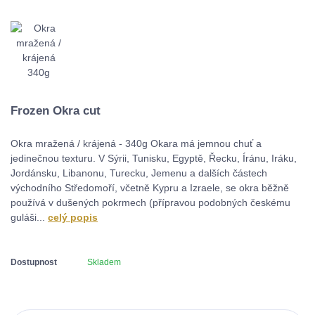
Frozen Okra cut
Okra mražená / krájená - 340g Okara má jemnou chuť a
jedinečnou texturu. V Sýrii, Tunisku, Egyptě, Řecku, Íránu, Iráku,
Jordánsku, Libanonu, Turecku, Jemenu a dalších částech
východního Středomoří, včetně Kypru a Izraele, se okra běžně
používá v dušených pokrmech (přípravou podobných českému
guláši...
celý popis
Dostupnost
Skladem