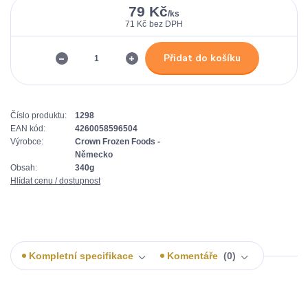
79 Kč
/
ks
71 Kč
bez DPH
Přidat do košíku
Číslo produktu:
1298
EAN kód:
4260058596504
Výrobce:
Crown Frozen Foods -
Německo
Obsah:
340g
Hlídat cenu / dostupnost
Kompletní specifikace
Komentáře
0