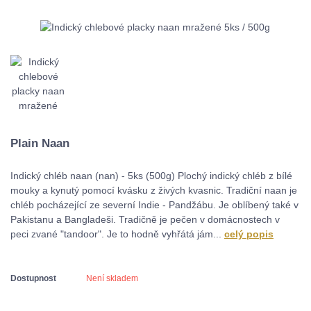
Plain Naan
Indický chléb naan (nan) - 5ks (500g) Plochý indický chléb z bílé
mouky a kynutý pomocí kvásku z živých kvasnic. Tradiční naan je
chléb pocházející ze severní Indie - Pandžábu. Je oblíbený také v
Pakistanu a Bangladeši. Tradičně je pečen v domácnostech v
peci zvané "tandoor". Je to hodně vyhřátá jám...
celý popis
Dostupnost
Není skladem