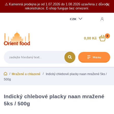
⚠️ Kamenná prodejna je od 1.07.2026 do 1.08.2026 uzavřena z důvodu
rekonstrukce. E-shop funguje bez omezení.
CZK
0
0,00 Kč
Menu
Mražené a chlazené
Indický chlebové placky naan mražené 5ks /
500g
Indický chlebové placky naan mražené
5ks / 500g