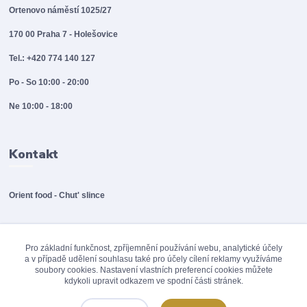
Ortenovo náměstí 1025/27
170 00 Praha 7 - Holešovice
Tel.: +420 774 140 127
Po - So 10:00 - 20:00
Ne 10:00 - 18:00
Kontakt
Orient food - Chut' slince
info@orientfood.cz
Pro základní funkčnost, zpříjemnění používání webu, analytické účely
a v případě udělení souhlasu také pro účely cílení reklamy využíváme
soubory cookies. Nastavení vlastních preferencí cookies můžete
kdykoli upravit odkazem ve spodní části stránek.