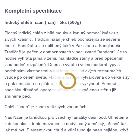
Kompletní specifikace
Indický chléb naan (nan) - 5ks (500g)
Plochý indický chléb z bílé mouky a kynutý pomocí kvásku z
živých kvasnic. Tradiční naan je chléb pocházející ze severní
Indie - Pandžábu. Je oblíbený také v Pakistanu a Bangladeši.
Tradičně je pečen v domácnostech v peci zvané "tandoor". Je to
hodně vyhřátá jáma v zemi, má hladké stěny a před opečením
jsou hodně rozpálené. Dnes se vyrábí i velmi moderní typy s
podobnými vlastnostmi a najdeme je v indických restauracích
všude po celém světě. Placka z těsta je vytvarovaná do velké slzy
a pak umístěna na plátno, kde se nechá vykynout. Pomocí
speciální dřevěné lopaty se přitlačí na rozpálenou stěnu již
zmíněné peci.
Chléb "naan" je znám v různých variantách.
Náš Naan je lahůdkou pro všechny fanatiky desi food. Uhněteme
k dokonalosti, tento mazanec je nadýchaný a měkký, přesně tak,
jak má být. S autentickou chutí a vůní funguje naan nejlépe, když