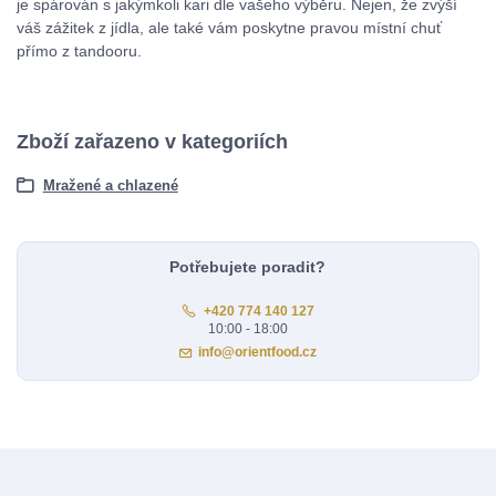
je spárován s jakýmkoli kari dle vašeho výběru. Nejen, že zvýší
váš zážitek z jídla, ale také vám poskytne pravou místní chuť
přímo z tandooru.
Zboží zařazeno v kategoriích
Mražené a chlazené
Potřebujete poradit?
+420 774 140 127
10:00 - 18:00
info@orientfood.cz