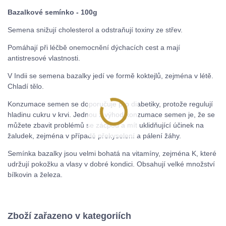
Bazalkové semínko - 100g
Semena snižují cholesterol a odstraňují toxiny ze střev.
Pomáhají při léčbě onemocnění dýchacích cest a mají
antistresové vlastnosti.
V Indii se semena bazalky jedí ve formě koktejlů, zejména v létě.
Chladí tělo.
Konzumace semen se doporučuje pro diabetiky, protože regulují
hladinu cukru v krvi. Jednou z výhod konzumace semen je, že se
můžete zbavit problémů se zácpou a mít uklidňující účinek na
žaludek, zejména v případě překyselení a pálení žáhy.
Semínka bazalky jsou velmi bohatá na vitamíny, zejména K, které
udržují pokožku a vlasy v dobré kondici. Obsahují velké množství
bílkovin a železa.
Zboží zařazeno v kategoriích