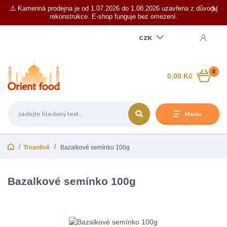
⚠️ Kamenná prodejna je od 1.07.2026 do 1.08.2026 uzavřena z důvodu
rekonstrukce. E-shop funguje bez omezení.
CZK
0
0,00 Kč
Menu
Trvanlivé
Bazalkové semínko 100g
Bazalkové semínko 100g