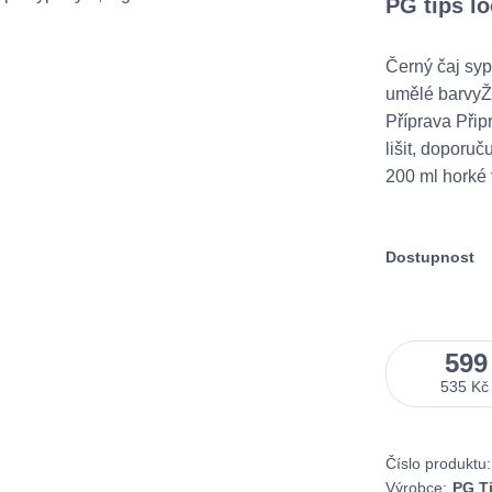
PG tips lo
Černý čaj syp
umělé barvyŽ
Příprava Přip
lišit, doporu
200 ml horké 
Dostupnost
599
535 Kč
Číslo produktu:
Výrobce:
PG T