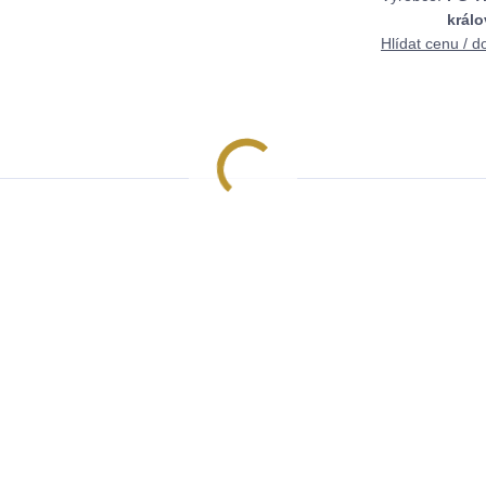
králo
Hlídat cenu / d