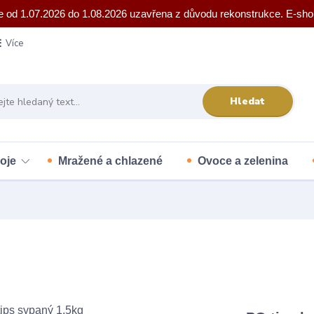
e od 1.07.2026 do 1.08.2026 uzavřena z důvodu rekonstrukce. E-sho
Více
Hledat
oje
Mražené a chlazené
Ovoce a zelenina