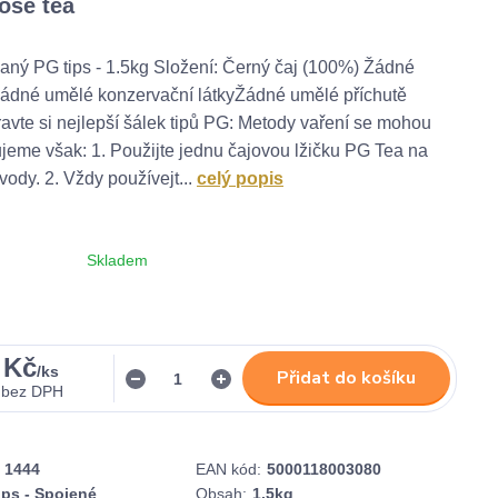
ose tea
aný PG tips - 1.5kg Složení: Černý čaj (100%) Žádné
ádné umělé konzervační látkyŽádné umělé příchutě
ravte si nejlepší šálek tipů PG: Metody vaření se mohou
čujeme však: 1. Použijte jednu čajovou lžičku PG Tea na
vody. 2. Vždy používejt...
celý popis
Skladem
 Kč
/
ks
Přidat do košíku
bez DPH
1444
EAN kód:
5000118003080
ips - Spojené
Obsah:
1.5kg