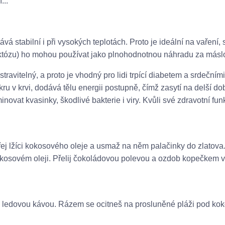
...
vá stabilní i při vysokých teplotách. Proto je ideální na vaření,
 laktózu) ho mohou používat jako plnohodnotnou náhradu za másl
travitelný, a proto je vhodný pro lidi trpící diabetem a srdečními
ru v krvi, dodává tělu energii postupně, čímž zasytí na delší do
inovat kvasinky, škodlivé bakterie i viry. Kvůli své zdravotní funk
hřej lžíci kokosového oleje a usmaž na něm palačinky do zlatova
osovém oleji. Přelij čokoládovou polevou a ozdob kopečkem v
 ledovou kávou. Rázem se ocitneš na prosluněné pláži pod ko