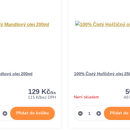
dlový olej 200ml
100% Čistý Hořčičný olej 25
129 Kč
5
/
ks
Není skladem
115 Kč
bez DPH
49 
Přidat do košíku
Přidat do