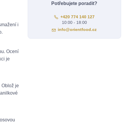
Potřebujete poradit?
+420 774 140 127
10:00 - 18:00
 smažení i
info@orientfood.cz
o.
bu. Ocení
ci je
. Oblož je
anilkové
kosovou