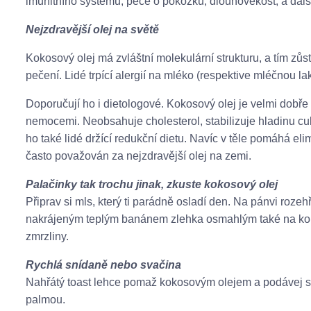
imunitního systému, péče o pokožku, dlouhověkost, a další
Nejzdravější olej na světě
Kokosový olej má zvláštní molekulární strukturu, a tím zůstá
pečení. Lidé trpící alergií na mléko (respektive mléčnou
Doporučují ho i dietologové. Kokosový olej je velmi dobře s
nemocemi. Neobsahuje cholesterol, stabilizuje hladinu cuk
ho také lidé držící redukční dietu. Navíc v těle pomáhá elim
často považován za nejzdravější olej na zemi.
Palačinky tak trochu jinak, zkuste kokosový olej
Připrav si mls, který ti parádně osladí den. Na pánvi roze
nakrájeným teplým banánem zlehka osmahlým také na kok
zmrzliny.
Rychlá snídaně nebo svačina
Nahřátý toast lehce pomaž kokosovým olejem a podávej s
palmou.