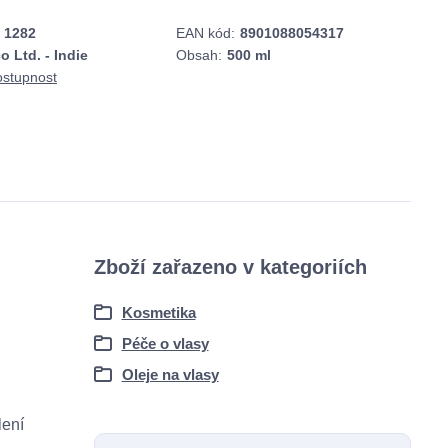
1282
EAN kód:
8901088054317
o Ltd. - Indie
Obsah:
500 ml
ostupnost
Zboží zařazeno v kategoriích
Kosmetika
Péče o vlasy
Oleje na vlasy
lení