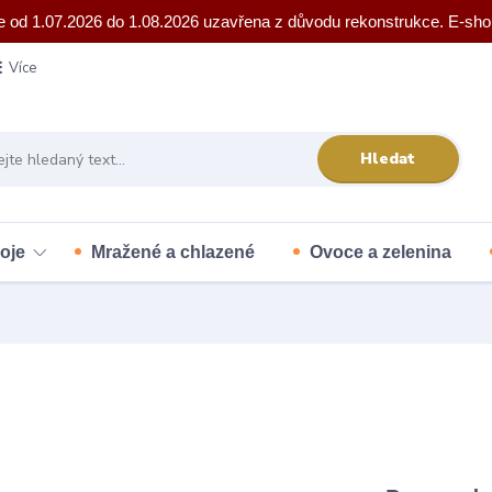
e od 1.07.2026 do 1.08.2026 uzavřena z důvodu rekonstrukce. E-sho
Více
Hledat
oje
Mražené a chlazené
Ovoce a zelenina