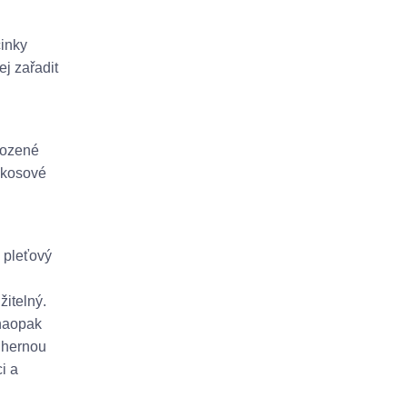
činky
ej zařadit
kozené
okosové
 pleťový
žitelný.
 naopak
ádhernou
i a