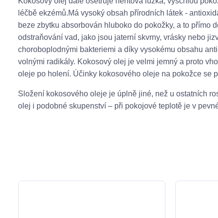
Kokosový olej dále ošetřuje nehtová lůžka, vyschlou pokož
léčbě ekzémů.Má vysoký obsah přírodních látek - antioxida
beze zbytku absorbován hluboko do pokožky, a to přímo do b
odstraňování vad, jako jsou jaterní skvrny, vrásky nebo ji
choroboplodnými bakteriemi a díky vysokému obsahu antio
volnými radikály. Kokosový olej je velmi jemný a proto v
oleje po holení. Účinky kokosového oleje na pokožce se p
Složení kokosového oleje je úplně jiné, než u ostatních 
olej i podobné skupenství – při pokojové teplotě je v pevn