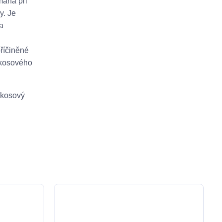
máhá při
y. Je
a
říčiněné
kokosového
okosový