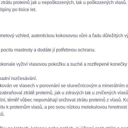
 ztrátu proteinů jak u nepoškozených, tak u poškozených vlasů.
ipíny po tisíce let.
ametový vzhled, autentickou kokosovou vůni a řadu důležitých v
 pocitu mastnoty a dodáte jí potřebnou ochranu.
okonale vyživí vlasovou pokožku a suché a roztřepené konečky 
nadní rozčesávání.
likován ve vlasech v porovnání se slunečnicovým a minerálním o
 zabraňoval ztrátě proteinů, jak u zdravých tak u zničených vlasů,
ální, téměř vůbec nepomáhají snižovat ztrátu proteinů z vlasů. 
finitu k proteinům vlasů, a pro svou nízkou molekulovou hmotnost
ků.