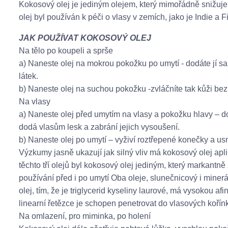
Kokosový olej je jediným olejem, který mimořádně snižuje
olej byl používán k péči o vlasy v zemích, jako je Indie a Fil
JAK POUŽÍVAT KOKOSOVÝ OLEJ
Na tělo po koupeli a sprše
a) Naneste olej na mokrou pokožku po umytí - dodáte jí s
látek.
b) Naneste olej na suchou pokožku -zvláčníte tak kůži bez
Na vlasy
a) Naneste olej před umytím na vlasy a pokožku hlavy – d
dodá vlasům lesk a zabrání jejich vysoušení.
b) Naneste olej po umytí – vyživí roztřepené konečky a us
Výzkumy jasně ukazují jak silný vliv má kokosový olej ap
těchto tří olejů byl kokosový olej jediným, který markantně
používání před i po umytí Oba oleje, slunečnicový i miner
olej, tím, že je triglycerid kyseliny laurové, má vysokou a
linearní řetězce je schopen penetrovat do vlasových kořín
Na omlazení, pro miminka, po holení