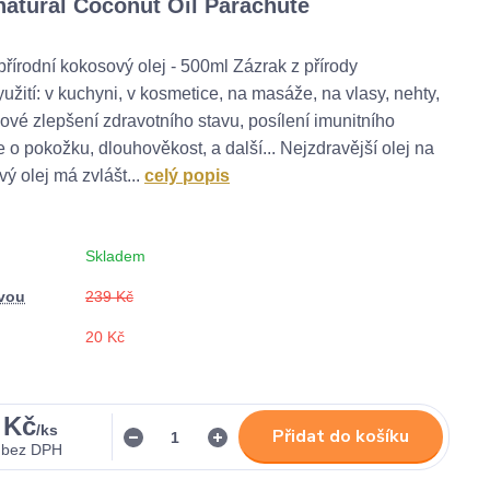
natural Coconut Oil Parachute
přírodní kokosový olej - 500ml Zázrak z přírody
užití: v kuchyni, v kosmetice, na masáže, na vlasy, nehty,
kové zlepšení zdravotního stavu, posílení imunitního
 o pokožku, dlouhověkost, a další... Nejzdravější olej na
ý olej má zvlášt...
celý popis
Skladem
evou
239 Kč
20 Kč
 Kč
/
ks
Přidat do košíku
bez DPH