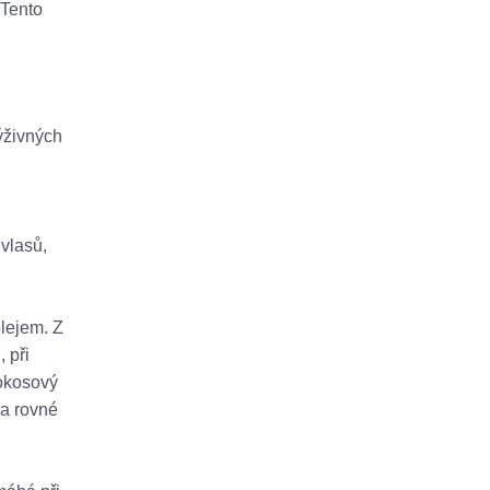
 Tento
ýživných
vlasů,
lejem. Z
 při
Kokosový
 a rovné