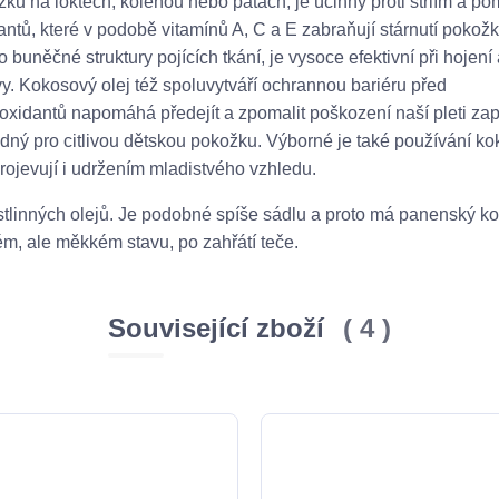
ku na loktech, kolenou nebo patách, je účinný proti striím a po
ntů, které v podobě vitamínů A, C a E zabraňují stárnutí pokožk
uněčné struktury pojících tkání, je vysoce efektivní při hojení 
zvy. Kokosový olej též spoluvytváří ochrannou bariéru před
xidantů napomáhá předejít a zpomalit poškození naší pleti zap
hodný pro citlivou dětskou pokožku. Výborné je také používání 
rojevují i udržením mladistvého vzhledu.
rostlinných olejů. Je podobné spíše sádlu a proto má panenský k
ém, ale měkkém stavu, po zahřátí teče.
Související zboží
4