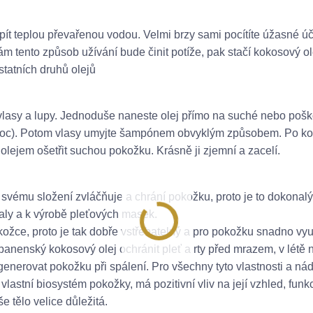
pít teplou převařenou vodou. Velmi brzy sami pocítíte úžasné ú
m tento způsob užívání bude činit potíže, pak stačí kokosový ol
statních druhů olejů
 vlasy a lupy. Jednoduše naneste olej přímo na suché nebo poš
s noc). Potom vlasy umyjte šampónem obvyklým způsobem. Po k
lejem ošetřit suchou pokožku. Krásně ji zjemní a zacelí.
vému složení zvláčňuje a chrání pokožku, proto je to dokonalý
baly a k výrobě pleťových masek.
kožce, proto je tak dobře vstřebatelný a pro pokožku snadno vyu
 panenský kokosový olej ochránit pleť a rty před mrazem, v létě
generovat pokožku při spálení. Pro všechny tyto vlastnosti a n
vlastní biosystém pokožky, má pozitivní vliv na její vzhled, funkc
e tělo velice důležitá.