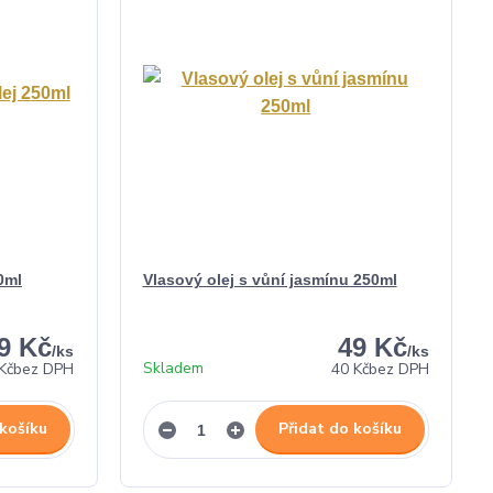
0ml
Vlasový olej s vůní jasmínu 250ml
9 Kč
49 Kč
/
ks
/
ks
Skladem
Kč
bez DPH
40 Kč
bez DPH
 košíku
Přidat do košíku