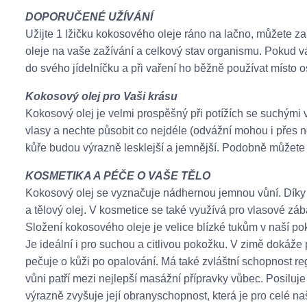
DOPORUČENÉ UŽÍVÁNÍ
Užijte 1 lžičku kokosového oleje ráno na lačno, můžete za
oleje na vaše zažívání a celkový stav organismu. Pokud vá
do svého jídelníčku a při vaření ho běžně používat místo o
Kokosový olej pro Vaši krásu
Kokosový olej je velmi prospěšný při potížích se suchými
vlasy a nechte působit co nejdéle (odvážní mohou i pře
kůře budou výrazně lesklejší a jemnější. Podobně můžete o
KOSMETIKA A PÉČE O VAŠE TĚLO
Kokosový olej se vyznačuje nádhernou jemnou vůní. Díky s
a tělový olej. V kosmetice se také využívá pro vlasové zá
Složení kokosového oleje je velice blízké tukům v naší po
Je ideální i pro suchou a citlivou pokožku. V zimě dokáže
pečuje o kůži po opalování. Má také zvláštní schopnost re
vůni patří mezi nejlepší masážní přípravky vůbec. Posiluje 
výrazně zvyšuje její obranyschopnost, která je pro celé naš