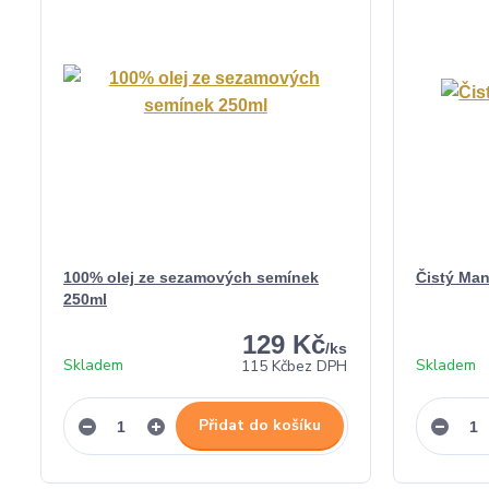
100% olej ze sezamových semínek
Čistý Man
250ml
129 Kč
/
ks
Skladem
Skladem
115 Kč
bez DPH
Přidat do košíku