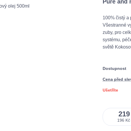
Pure and 
100% čistý a 
Všestranné vy
zuby, pro cel
systému, péče
světě Kokosov
Dostupnost
Cena před sl
Ušetříte
219
196 Kč