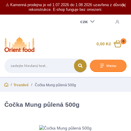
⚠️ Kamenná prodejna je od 1.07.2026 do 1.08.2026 uzavřena z důvodu
rekonstrukce. E-shop funguje bez omezení.
CZK
0
0,00 Kč
Menu
Trvanlivé
Čočka Mung půlená 500g
Čočka Mung půlená 500g