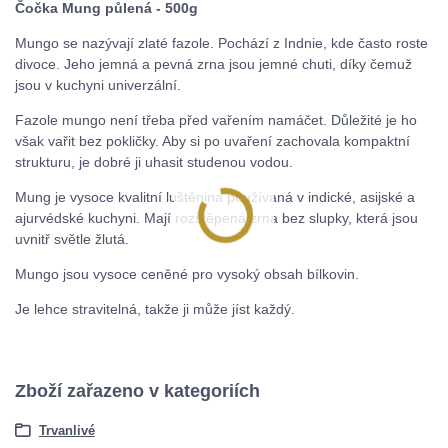
Čočka Mung půlená - 500g
Mungo se nazývají zlaté fazole. Pochází z Indnie, kde často roste
divoce. Jeho jemná a pevná zrna jsou jemné chuti, díky čemuž
jsou v kuchyni univerzální.
Fazole mungo není třeba před vařením namáčet. Důležité je ho
však vařit bez pokličky. Aby si po uvaření zachovala kompaktní
strukturu, je dobré ji uhasit studenou vodou.
Mung je vysoce kvalitní luštěnina používaná v indické, asijské a
ajurvédské kuchyni. Mají rozštěpená zrna bez slupky, která jsou
uvnitř světle žlutá.
Mungo jsou vysoce ceněné pro vysoký obsah bílkovin.
Je lehce stravitelná, takže ji může jíst každý.
Zboží zařazeno v kategoriích
Trvanlivé