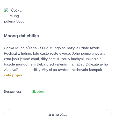
Moong dal chilka
Čočka Mung půlená - 500g Mungo se nazývají zlaté fazole.
Pochází z Indnie, kde často roste divoce. Jeho jemná a pevná
zrna jsou jemné chuti, díky čemuž jsou v kuchyni univerzální.
Fazole mungo není třeba před vařením namáčet. Důležité je ho
však vařit bez pokličky. Aby si po uvaření zachovala kompak...
celý popis
Dostupnost
Skladem
69 Kč