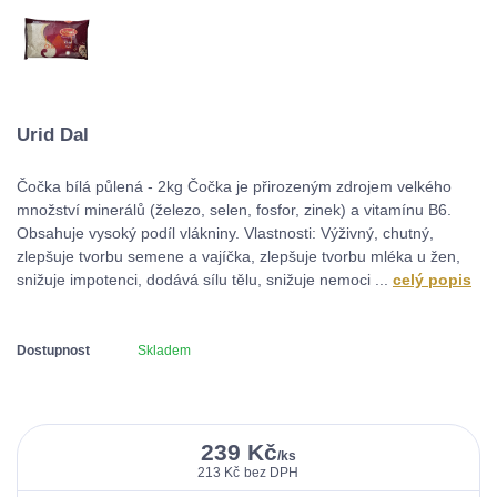
Urid Dal
Čočka bílá půlená - 2kg Čočka je přirozeným zdrojem velkého
množství minerálů (železo, selen, fosfor, zinek) a vitamínu B6.
Obsahuje vysoký podíl vlákniny. Vlastnosti: Výživný, chutný,
zlepšuje tvorbu semene a vajíčka, zlepšuje tvorbu mléka u žen,
snižuje impotenci, dodává sílu tělu, snižuje nemoci ...
celý popis
Dostupnost
Skladem
239 Kč
/
ks
213 Kč
bez DPH