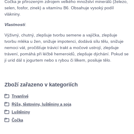
Čočka je přirozeným zdrojem velkého množství minerálů (železo,
selen, fosfor, zinek) a vitamínu B6. Obsahuje vysoký podíl
vlákniny.
Vlastnosti
:
Výživný, chutný, zlepšuje tvorbu semene a vajíčka, zlepšuje
tvorbu mléka u žen, snižuje impotenci, dodává sílu tělu, snižuje
nemoci vát, pročišťuje trávicí trakt a močové ustrojí, zlepšuje
trávení, pomáhá při léčbě hemeroidů, zlepšuje dýchání. Pokud se
jí urid dál s jogurtem nebo s rybou či lilkem, posiluje tělo.
Zboží zařazeno v kategoriích
Trvanlivé
Rýže, těstoviny, luštěniny a soja
Luštěniny
Čočka