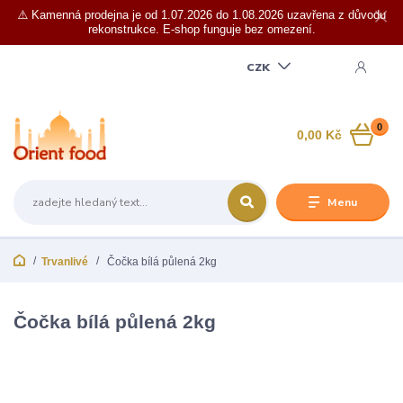
⚠️ Kamenná prodejna je od 1.07.2026 do 1.08.2026 uzavřena z důvodu
rekonstrukce. E-shop funguje bez omezení.
CZK
0
0,00 Kč
Menu
Trvanlivé
Čočka bílá půlená 2kg
Čočka bílá půlená 2kg