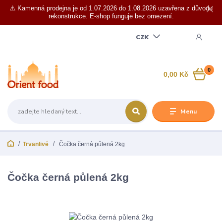
⚠️ Kamenná prodejna je od 1.07.2026 do 1.08.2026 uzavřena z důvodu
rekonstrukce. E-shop funguje bez omezení.
CZK
0
0,00 Kč
Menu
Trvanlivé
Čočka černá půlená 2kg
Čočka černá půlená 2kg