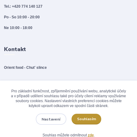
Tel.: +420 774 140 127
Po - So 10:00 - 20:00
Ne 10:00 - 18:00
Kontakt
Orient food - Chut' slince
info@orientfood.cz
Pro základní funkčnost, zpříjemnění používání webu, analytické účely
a v případě udělení souhlasu také pro účely cílení reklamy využíváme
soubory cookies. Nastavení vlastních preferencí cookies můžete
kdykoli upravit odkazem ve spodní části stránek.
Souhlasím
Nastavení
© 2012 - 2026 Orinet food / A.POINT s.r.o., Všechna práva vyhrazena
Souhlas můžete odmítnout
zde
.