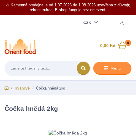
⚠️ Kamenná prodejna je od 1.07.2026 do 1.08.2026 uzavřena z důvodu
rekonstrukce. E-shop funguje bez omezení.
CZK
0
0,00 Kč
Menu
Trvanlivé
Čočka hnědá 2kg
Čočka hnědá 2kg