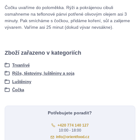
Čočku uvaříme do poloměkka. Rýži a pokrájenou cibuli
osmahneme na teflonové pánvi potřené olivovým olejem asi 3
minuty. Pak smícháme s čočkou, přidáme koření, sůl a zalijeme
vývarem. Vaříme asi 25 minut (dokud vývar nevsákne).
Zboží zařazeno v kategoriích
Trvanlivé
Rýže, těstoviny, luštěniny a soja
Luštěniny
Čočka
Potřebujete poradit?
+420 774 140 127
10:00 - 18:00
info@orientfood.cz