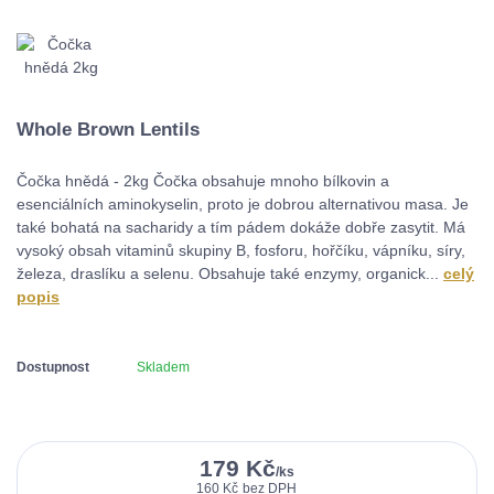
Whole Brown Lentils
Čočka hnědá - 2kg Čočka obsahuje mnoho bílkovin a
esenciálních aminokyselin, proto je dobrou alternativou masa. Je
také bohatá na sacharidy a tím pádem dokáže dobře zasytit. Má
vysoký obsah vitaminů skupiny B, fosforu, hořčíku, vápníku, síry,
železa, draslíku a selenu. Obsahuje také enzymy, organick...
celý
popis
Dostupnost
Skladem
179 Kč
/
ks
160 Kč
bez DPH