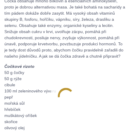
Čočka obsahuje mnoho bílkovin a esenciálních aminokyselin,
proto je dobrou alternativou masa. Je také bohatá na sacharidy a
tím pádem dokáže dobře zasytit. Má vysoký obsah vitaminů
skupiny B, fosforu, hořčíku, vápníku, síry, železa, draslíku a
selenu. Obsahuje také enzymy, organické kyseliny a lecitin.
Snižuje obsah cukru v krvi, uvolňuje zácpu, pomáhá při
chudokrevnosti, posiluje nervy, zvyšuje výkonnost, pomáhá při
únavě, podporuje krvetvorbu, povzbuzuje produkci hormonů. To
je tedy dost důvodů proto, abychom čočku pravidelně zařadili do
našeho jídelníčku. A jak se dá čočka zdravě a chutně připravit?
Čočkové rizoto
50 g čočky
50 g rýže
cibule
100 ml zeleninového vývaru
pepř
mořská sůl
hřebíček
muškátový oříšek
skořice
olivový olej