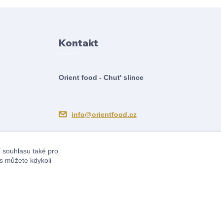
Kontakt
Orient food - Chut' slince
info@orientfood.cz
í souhlasu také pro
s můžete kdykoli