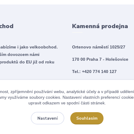
chod
Kamenná prodejna
nabízíme i jako velkoobchod.
Ortenovo náměstí 1025/27
tším dovozcem námi
170 00 Praha 7 - Holešovice
produktů do EU již od roku
Tel.: +420 774 140 127
Po - So 10:00 - 20:00
nost, zpříjemnění používání webu, analytické účely a v případě udělen
Ne 10:00 - 18:00
klamy využíváme soubory cookies. Nastavení vlastních preferencí cookie
upravit odkazem ve spodní části stránek.
Souhlasím
Nastavení