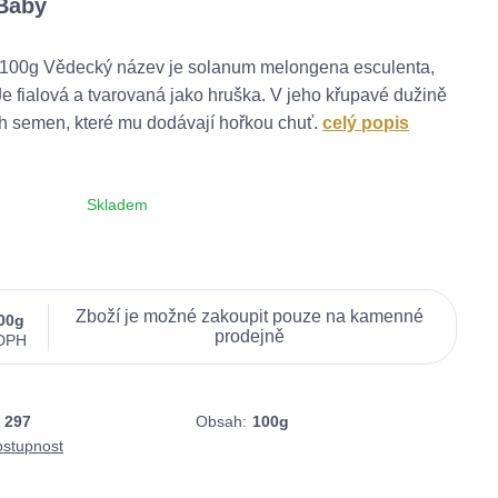
Baby
 - 100g Vědecký název je solanum melongena esculenta,
 Je fialová a tvarovaná jako hruška. V jeho křupavé dužině
ch semen, které mu dodávají hořkou chuť.
celý popis
Skladem
00g
 DPH
297
Obsah:
100g
ostupnost