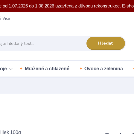
e od 1.07.2026 do 1.08.2026 uzavřena z důvodu rekonstrukce. E-sho
Více
Hledat
oje
Mražené a chlazené
Ovoce a zelenina