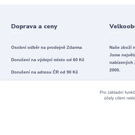
Doprava a ceny
Velkoob
Osobní odběr na prodejně
Zdarma
Naše zboží 
Jsme nejvě
Doručení na výdejní místo od 60 Kč
nabízených 
2000.
Doručení na adresu ČR od 90 Kč
Doručení na adresu SK od 5,60€
Pro základní funkč
účely cílení re