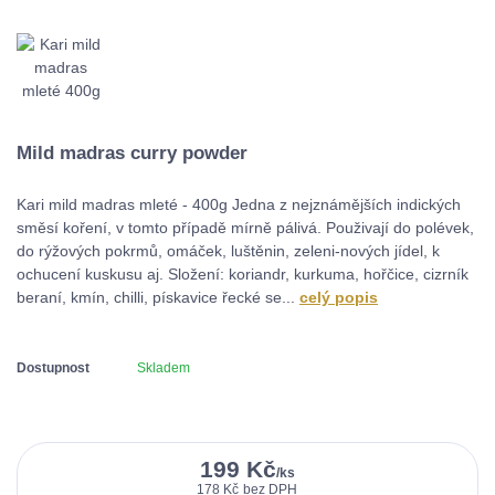
Mild madras curry powder
Kari mild madras mleté - 400g Jedna z nejznámějších indických
směsí koření, v tomto případě mírně pálivá. Použivají do polévek,
do rýžových pokrmů, omáček, luštěnin, zeleni-nových jídel, k
ochucení kuskusu aj. Složení: koriandr, kurkuma, hořčice, cizrník
beraní, kmín, chilli, pískavice řecké se...
celý popis
Dostupnost
Skladem
199 Kč
/
ks
178 Kč
bez DPH