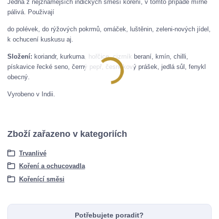
Jedna z nejznámějších indických směsí koření, v tomto případě mírně
pálivá. Použivají
do polévek, do rýžových pokrmů, omáček, luštěnin, zeleni-nových jídel,
k ochucení kuskusu aj.
Složení:
koriandr, kurkuma, hořčice, cizrník beraní, kmín, chilli,
pískavice řecké seno, černý pepř, česnekový prášek, jedlá sůl, fenykl
obecný.
Vyrobeno v Indii.
Zboží zařazeno v kategoriích
Trvanlivé
Koření a ochucovadla
Kořenící směsi
Potřebujete poradit?