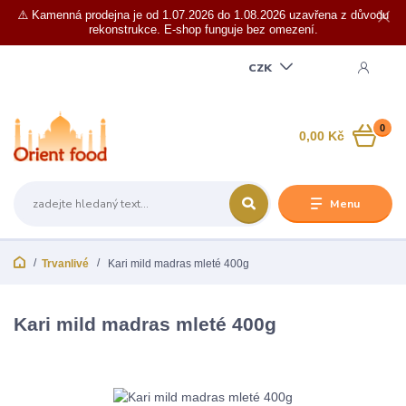
⚠️ Kamenná prodejna je od 1.07.2026 do 1.08.2026 uzavřena z důvodu
rekonstrukce. E-shop funguje bez omezení.
CZK
0
0,00 Kč
Menu
Trvanlivé
Kari mild madras mleté 400g
Kari mild madras mleté 400g