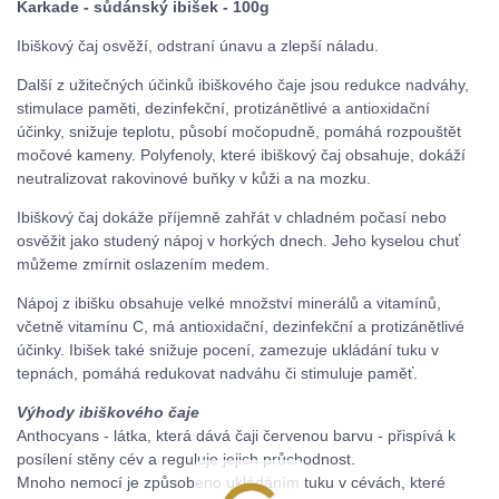
Karkade - sůdánský ibišek - 100g
Ibiškový čaj osvěží, odstraní únavu a zlepší náladu.
Další z užitečných účinků ibiškového čaje jsou redukce nadváhy,
stimulace paměti, dezinfekční, protizánětlivé a antioxidační
účinky, snižuje teplotu, působí močopudně, pomáhá rozpouštět
močové kameny. Polyfenoly, které ibiškový čaj obsahuje, dokáží
neutralizovat rakovinové buňky v kůži a na mozku.
Ibiškový čaj dokáže příjemně zahřát v chladném počasí nebo
osvěžit jako studený nápoj v horkých dnech. Jeho kyselou chuť
můžeme zmírnit oslazením medem.
Nápoj z ibišku obsahuje velké množství minerálů a vitamínů,
včetně vitamínu C, má antioxidační, dezinfekční a protizánětlivé
účinky. Ibišek také snižuje pocení, zamezuje ukládání tuku v
tepnách, pomáhá redukovat nadváhu či stimuluje paměť.
Výhody ibiškového čaje
Anthocyans - látka, která dává čaji červenou barvu - přispívá k
posílení stěny cév a reguluje jejich průchodnost.
Mnoho nemocí je způsobeno ukládáním tuku v cévách, které