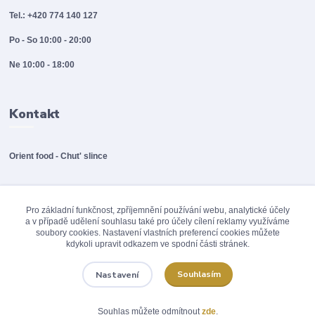
Tel.: +420 774 140 127
Po - So 10:00 - 20:00
Ne 10:00 - 18:00
Kontakt
Orient food - Chut' slince
info@orientfood.cz
Pro základní funkčnost, zpříjemnění používání webu, analytické účely
a v případě udělení souhlasu také pro účely cílení reklamy využíváme
soubory cookies. Nastavení vlastních preferencí cookies můžete
kdykoli upravit odkazem ve spodní části stránek.
Souhlasím
Nastavení
© 2012 - 2026 Orinet food / A.POINT s.r.o., Všechna práva vyhrazena
Souhlas můžete odmítnout
zde
.