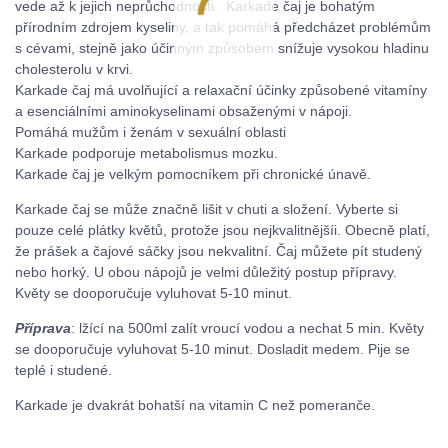
vede až k jejich neprůchodnosti. Karkade čaj je bohatým
přírodním zdrojem kyseliny, a tak pomáhá předcházet problémům
s cévami, stejně jako účinným způsobem snížuje vysokou hladinu
cholesterolu v krvi.
Karkade čaj má uvolňující a relaxační účinky způsobené vitamíny
a esenciálními aminokyselinami obsaženými v nápoji.
Pomáhá mužům i ženám v sexuální oblasti
Karkade podporuje metabolismus mozku.
Karkade čaj je velkým pomocníkem při chronické únavě.
Karkade čaj se může značně lišit v chuti a složení. Vyberte si
pouze celé plátky květů, protože jsou nejkvalitnějšíi. Obecně platí,
že prášek a čajové sáčky jsou nekvalitní. Čaj můžete pít studený
nebo horký. U obou nápojů je velmi důležitý postup přípravy.
Květy se dooporučuje vyluhovat 5-10 minut.
Příprava
: lžící na 500ml zalít vroucí vodou a nechat 5 min. Květy
se dooporučuje vyluhovat 5-10 minut. Dosladit medem. Pije se
teplé i studené.
Karkade je dvakrát bohatší na vitamin C než pomeranče.