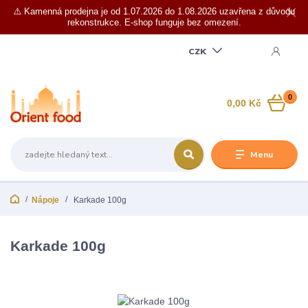
⚠️ Kamenná prodejna je od 1.07.2026 do 1.08.2026 uzavřena z důvodu
rekonstrukce. E-shop funguje bez omezení.
CZK
0
0,00 Kč
Menu
Nápoje
Karkade 100g
Karkade 100g