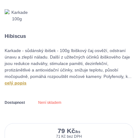
Hibiscus
Karkade - sůdánský ibišek - 100g Ibiškový čaj osvěží, odstraní
únavu a zlepší náladu. Další z užitečných účinků ibiškového čaje
jsou redukce nadváhy, stimulace paměti, dezinfekční,
protizánětlivé a antioxidační účinky, snižuje teplotu, působí
močopudně, pomáhá rozpouštět močové kameny. Polyfenoly, k...
celý popis
Dostupnost
Není skladem
79 Kč
/
ks
71 Kč
bez DPH