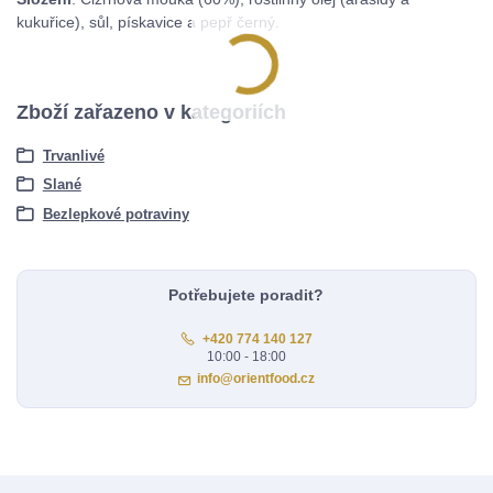
kukuřice), sůl, pískavice a pepř černý.
Zboží zařazeno v kategoriích
Trvanlivé
Slané
Bezlepkové potraviny
Potřebujete poradit?
+420 774 140 127
10:00 - 18:00
info@orientfood.cz