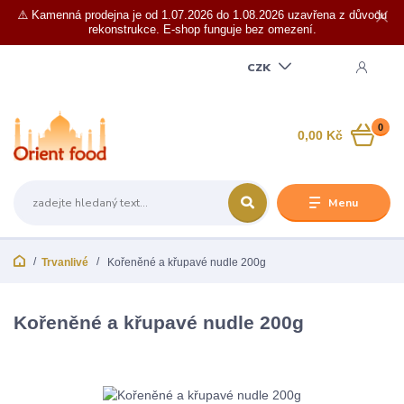
⚠️ Kamenná prodejna je od 1.07.2026 do 1.08.2026 uzavřena z důvodu
rekonstrukce. E-shop funguje bez omezení.
CZK
0
0,00 Kč
Menu
Trvanlivé
Kořeněné a křupavé nudle 200g
Kořeněné a křupavé nudle 200g