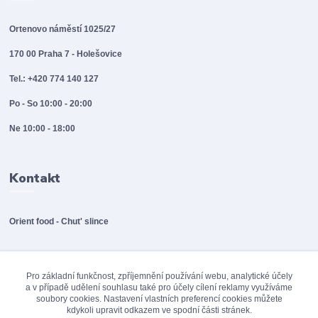
Ortenovo náměstí 1025/27
170 00 Praha 7 - Holešovice
Tel.: +420 774 140 127
Po - So 10:00 - 20:00
Ne 10:00 - 18:00
Kontakt
Orient food - Chut' slince
info@orientfood.cz
Pro základní funkčnost, zpříjemnění používání webu, analytické účely
a v případě udělení souhlasu také pro účely cílení reklamy využíváme
soubory cookies. Nastavení vlastních preferencí cookies můžete
kdykoli upravit odkazem ve spodní části stránek.