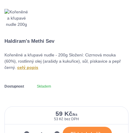
Haldiram's Methi Sev
Kořeněné a křupavé nudle - 200g Složení: Cizrnová mouka
(60%), rostlinný olej (arašidy a kukuřice), sůl, pískavice a pepř
černý.
celý popis
Dostupnost
Skladem
59 Kč
/
ks
53 Kč
bez DPH