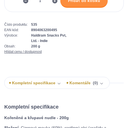
Přidat do košíku
Číslo produktu:
535
EAN kód:
8904063200495
Výrobce:
Haldiram Snacks Pvt,
Ltd. - Indie
Obsah:
200 g
Hlídat cenu / dostupnost
Kompletní specifikace
Komentáře
0
Kompletní specifikace
Kořeněné a křupavé nudle - 200g
Složení
: Cizrnová mouka (60%), rostlinný olej (arašidy a