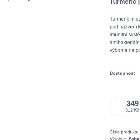
Turmeric
Turmerik mlet
pod názvem ku
imunitní syst
antibakteriáln
výborná na po
Dostupnost
349
312 Kč
Číslo produktu:
Výrobce:
Schan