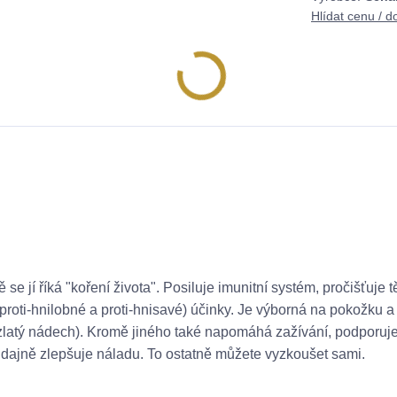
Hlídat cenu / d
 jí říká "koření života". Posiluje imunitní systém, pročišťuje 
(proti-hnilobné a proti-hnisavé) účinky. Je výborná na pokožku a v
zlatý nádech). Kromě jiného také napomáhá zažívání, podporuje
a údajně zlepšuje náladu. To ostatně můžete vyzkoušet sami.