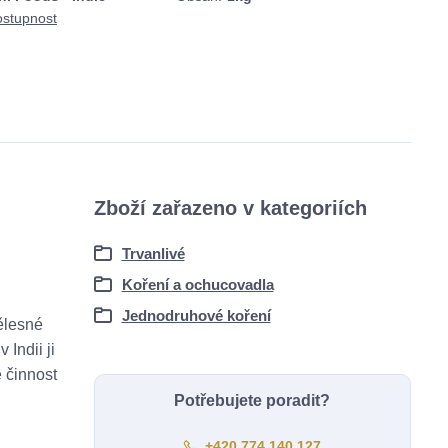
ostupnost
Zboží zařazeno v kategoriích
Trvanlivé
Koření a ochucovadla
Jednodruhové koření
tělesné
 Indii ji
 činnost
Potřebujete poradit?
+420 774 140 127