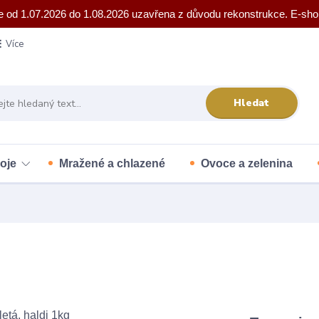
e od 1.07.2026 do 1.08.2026 uzavřena z důvodu rekonstrukce. E-sho
Více
Hledat
oje
Mražené a chlazené
Ovoce a zelenina