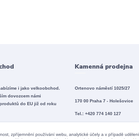
chod
Kamenná prodejna
nabízíme i jako velkoobchod.
Ortenovo náměstí 1025/27
tším dovozcem námi
170 00 Praha 7 - Holešovice
produktů do EU již od roku
Tel.: +420 774 140 127
Po - So 10:00 - 20:00
nost, zpříjemnění používání webu, analytické účely a v případě udělen