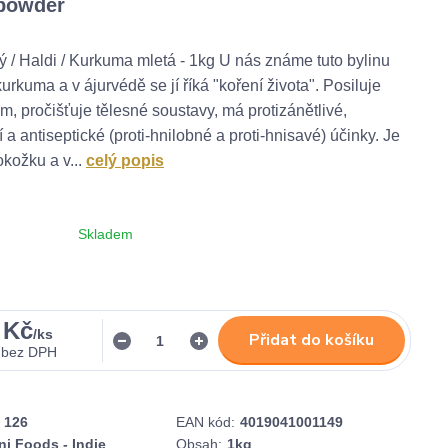
 powder
ý / Haldi / Kurkuma mletá - 1kg U nás známe tuto bylinu
rkuma a v ájurvédě se jí říká "koření života". Posiluje
ém, pročišťuje tělesné soustavy, má protizánětlivé,
í a antiseptické (proti-hnilobné a proti-hnisavé) účinky. Je
kožku a v...
celý popis
Skladem
 Kč
/
ks
Přidat do košíku
bez DPH
126
EAN kód:
4019041001149
i Foods - Indie
Obsah:
1kg