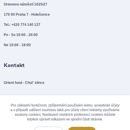
Ortenovo náměstí 1025/27
170 00 Praha 7 - Holešovice
Tel.: +420 774 140 127
Po - So 10:00 - 20:00
Ne 10:00 - 18:00
Kontakt
Orient food - Chut' slince
info@orientfood.cz
Pro základní funkčnost, zpříjemnění používání webu, analytické účely
a v případě udělení souhlasu také pro účely cílení reklamy využíváme
soubory cookies. Nastavení vlastních preferencí cookies můžete
kdykoli upravit odkazem ve spodní části stránek.