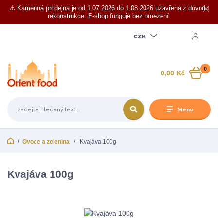
⚠️ Kamenná prodejna je od 1.07.2026 do 1.08.2026 uzavřena z důvodu
rekonstrukce. E-shop funguje bez omezení.
CZK
0
0,00 Kč
Menu
Ovoce a zelenina
Kvajáva 100g
Kvajáva 100g