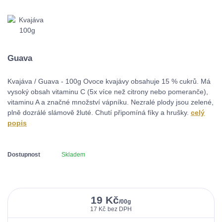
Guava
Kvajáva / Guava - 100g Ovoce kvajávy obsahuje 15 % cukrů. Má
vysoký obsah vitaminu C (5x více než citrony nebo pomeranče),
vitaminu A a značné množství vápníku. Nezralé plody jsou zelené,
plně dozrálé slámově žluté. Chutí připomíná fíky a hrušky.
celý
popis
Dostupnost
Skladem
19 Kč
/
00g
17 Kč
bez DPH