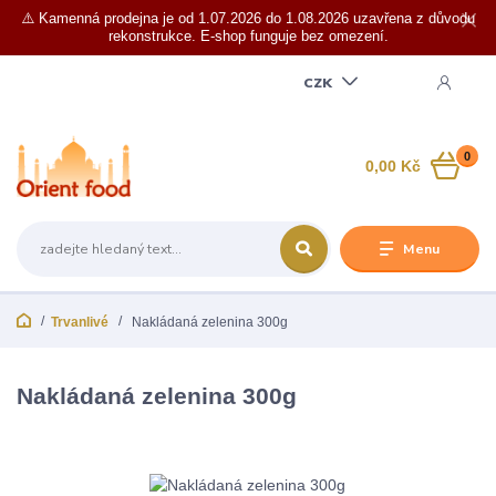
⚠️ Kamenná prodejna je od 1.07.2026 do 1.08.2026 uzavřena z důvodu
rekonstrukce. E-shop funguje bez omezení.
CZK
0
0,00 Kč
Menu
Trvanlivé
Nakládaná zelenina 300g
Nakládaná zelenina 300g