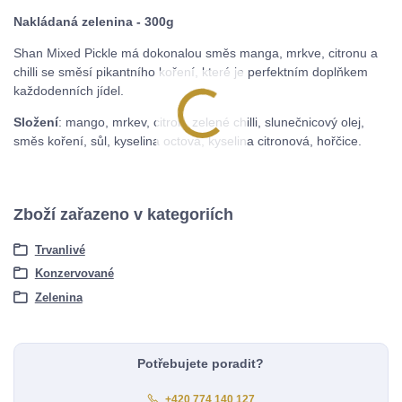
Nakládaná zelenina - 300g
Shan Mixed Pickle má dokonalou směs manga, mrkve, citronu a
chilli se směsí pikantního koření, které je perfektním doplňkem
každodenních jídel.
Složení
: mango, mrkev, citron, zelené chilli, slunečnicový olej,
směs koření, sůl, kyselina octová, kyselina citronová, hořčice.
Zboží zařazeno v kategoriích
Trvanlivé
Konzervované
Zelenina
Potřebujete poradit?
+420 774 140 127