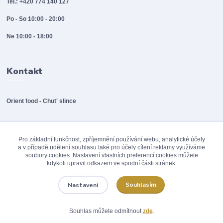
Tel.: +420 774 140 127
Po - So 10:00 - 20:00
Ne 10:00 - 18:00
Kontakt
Orient food - Chut' slince
info@orientfood.cz
Pro základní funkčnost, zpříjemnění používání webu, analytické účely
a v případě udělení souhlasu také pro účely cílení reklamy využíváme
soubory cookies. Nastavení vlastních preferencí cookies můžete
kdykoli upravit odkazem ve spodní části stránek.
Souhlasím
Nastavení
© 2012 - 2026 Orinet food / A.POINT s.r.o., Všechna práva vyhrazena
Souhlas můžete odmítnout
zde
.