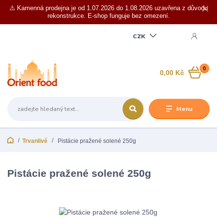
⚠️ Kamenná prodejna je od 1.07.2026 do 1.08.2026 uzavřena z důvodu
rekonstrukce. E-shop funguje bez omezení.
CZK
0
0,00 Kč
Menu
Trvanlivé
Pistácie pražené solené 250g
Pistácie pražené solené 250g