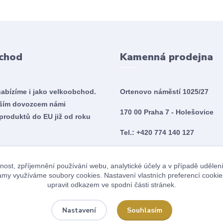
chod
Kamenná prodejna
nabízíme i jako velkoobchod.
Ortenovo náměstí 1025/27
tším dovozcem námi
170 00 Praha 7 - Holešovice
produktů do EU již od roku
Tel.: +420 774 140 127
Po - So 10:00 - 20:00
nost, zpříjemnění používání webu, analytické účely a v případě udělen
Ne 10:00 - 18:00
klamy využíváme soubory cookies. Nastavení vlastních preferencí cookie
upravit odkazem ve spodní části stránek.
Souhlasím
Nastavení