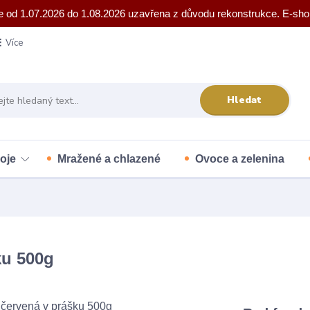
e od 1.07.2026 do 1.08.2026 uzavřena z důvodu rekonstrukce. E-sho
Více
Hledat
oje
Mražené a chlazené
Ovoce a zelenina
ku 500g