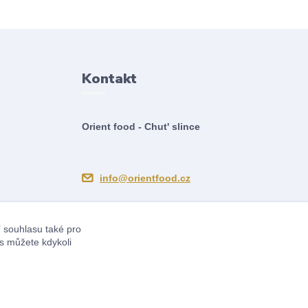
Kontakt
Orient food - Chut' slince
info@orientfood.cz
í souhlasu také pro
s můžete kdykoli