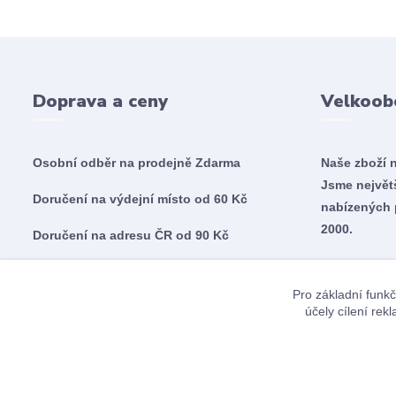
Doprava a ceny
Velkoob
Osobní odběr na prodejně
Zdarma
Naše zboží 
Jsme nejvě
Doručení na výdejní místo od 60 Kč
nabízených 
2000.
Doručení na adresu ČR od 90 Kč
Doručení na adresu SK od 5,60€
Pro základní funkč
účely cílení re