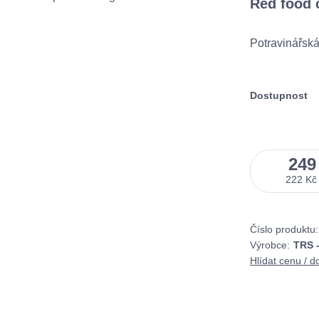
Red food 
Potravinářská
Dostupnost
249
222 Kč
Číslo produktu:
Výrobce:
TRS -
Hlídat cenu / d