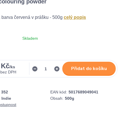
colouring powder
 barva červená v prášku - 500g
celý popis
Skladem
 Kč
/
ks
Přidat do košíku
bez DPH
352
EAN kód:
5017689049041
 Indie
Obsah:
500g
ostupnost