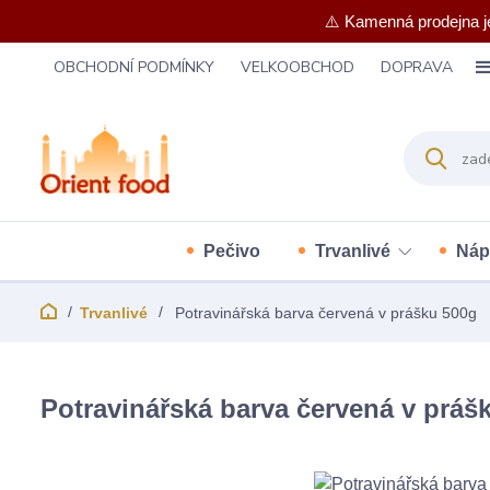
⚠️ Kamenná prodejna j
OBCHODNÍ PODMÍNKY
VELKOOBCHOD
DOPRAVA
Pečivo
Trvanlivé
Náp
Trvanlivé
Potravinářská barva červená v prášku 500g
Potravinářská barva červená v práš