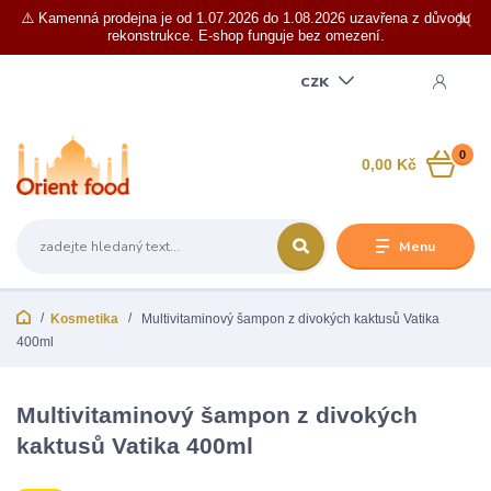
⚠️ Kamenná prodejna je od 1.07.2026 do 1.08.2026 uzavřena z důvodu
rekonstrukce. E-shop funguje bez omezení.
CZK
0
0,00 Kč
Menu
Kosmetika
Multivitaminový šampon z divokých kaktusů Vatika
400ml
Multivitaminový šampon z divokých
kaktusů Vatika 400ml