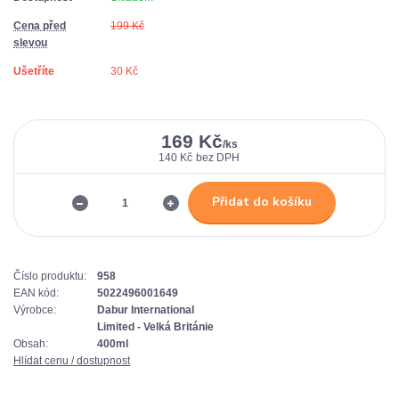
Cena před
199 Kč
slevou
Ušetříte
30 Kč
169 Kč
/
ks
140 Kč
bez DPH
Přidat do košíku
Číslo produktu:
958
EAN kód:
5022496001649
Výrobce:
Dabur International
Limited - Velká Británie
Obsah:
400ml
Hlídat cenu / dostupnost