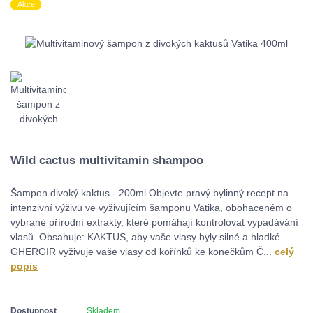
Akce
Wild cactus multivitamin shampoo
Šampon divoký kaktus - 200ml Objevte pravý bylinný recept na
intenzivní výživu ve vyživujícím šamponu Vatika, obohaceném o
vybrané přírodní extrakty, které pomáhají kontrolovat vypadávání
vlasů. Obsahuje: KAKTUS, aby vaše vlasy byly silné a hladké
GHERGIR vyživuje vaše vlasy od kořínků ke konečkům Č...
celý
popis
Dostupnost
Skladem