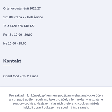
Ortenovo náměstí 1025/27
170 00 Praha 7 - Holešovice
Tel.: +420 774 140 127
Po - So 10:00 - 20:00
Ne 10:00 - 18:00
Kontakt
Orient food - Chut' slince
info@orientfood.cz
Pro základní funkčnost, zpříjemnění používání webu, analytické účely
a v případě udělení souhlasu také pro účely cílení reklamy využíváme
soubory cookies. Nastavení vlastních preferencí cookies můžete
kdykoli upravit odkazem ve spodní části stránek.