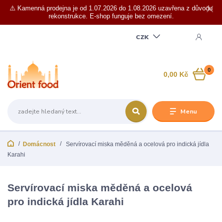
⚠️ Kamenná prodejna je od 1.07.2026 do 1.08.2026 uzavřena z důvodu
rekonstrukce. E-shop funguje bez omezení.
CZK
0
0,00 Kč
Menu
Domácnost
Servírovací miska měděná a ocelová pro indická jídla
Karahi
Servírovací miska měděná a ocelová
pro indická jídla Karahi