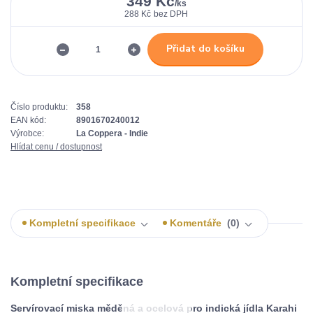
349 Kč
/
ks
288 Kč
bez DPH
Přidat do košíku
Číslo produktu:
358
EAN kód:
8901670240012
Výrobce:
La Coppera - Indie
Hlídat cenu / dostupnost
Kompletní specifikace
Komentáře
0
Kompletní specifikace
Servírovací miska měděná a ocelová pro indická jídla Karahi