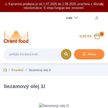
⚠️ Kamenná prodejna je od 1.07.2026 do 1.08.2026 uzavřena z důvodu
rekonstrukce. E-shop funguje bez omezení.
CZK
0
0,00 Kč
Menu
Trvanlivé
Sezamový olej 1l
Sezamový olej 1l