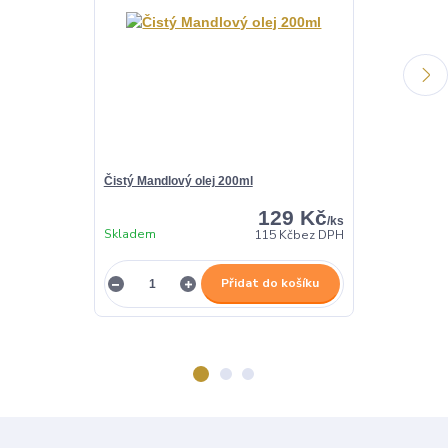
Čistý Mandlový olej 200ml
100% Čistý Ho
129 Kč
/
ks
Skladem
Není skladem
115 Kč
bez DPH
Přidat do košíku