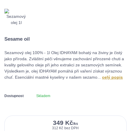
Sesame oil
Sezamový olej 100% - 1l Olej IDHAYAM bohatý na živiny je čistý
jako příroda. Zvláštní péči věnujeme zachování přirozené chuti a
kvality gelového oleje při jeho extrakci ze sezamových semínek.
Výsledkem je, olej IDHAYAM pomáhá při vaření získat výraznou
chuť. Esenciální mastné kyseliny v našem sezamo...
celý popis
Dostupnost
Skladem
349 Kč
/
ks
312 Kč
bez DPH