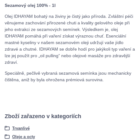
Sezamový olej 100% - 1l
Olej IDHAYAM bohatý na živiny je čistý jako příroda. Zvláštní péči
věnujeme zachování přirozené chuti a kvality gelového oleje při
jeho extrakci ze sezamových semínek. Výsledkem je, olej
IDHAYAM pomáhá při vaření získat výraznou chuť. Esenciální
mastné kyseliny v našem sezamovém oleji udržují vaše jídlo
zdravé a chutné. IDHAYAM se dobře hodí pro jakýkoli typ vaření a
lze jej použít pro „oil pulling“ nebo olejové masáže pro zdravější
zdraví.
Speciálně, pečlivě vybraná sezamová semínka jsou mechanicky
čištěna, aniž by byla ohrožena prémiová surovina.
Zboží zařazeno v kategoriích
Trvanlivé
Oleje a octy