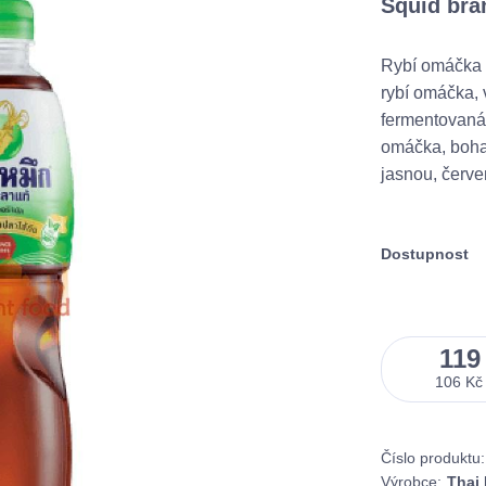
Squid bra
Rybí omáčka 
rybí omáčka, 
fermentovaná 
omáčka, bohat
jasnou, červe
Dostupnost
119
106 Kč
Číslo produktu:
Výrobce:
Thai