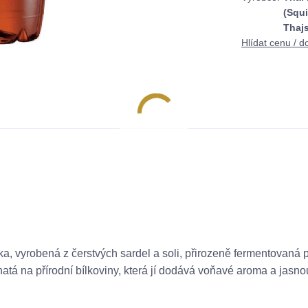
(Squi
Thaj
Hlídat cenu / d
a, vyrobená z čerstvých sardel a soli, přirozeně fermentovaná
atá na přírodní bílkoviny, která jí dodává voňavé aroma a jasno