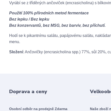
Vyrábí se z tříděných ančoviček (encrasicholina) s bílkovi
Použití 100% přírodních metod fermentace
Bez lepku / Bez lepku
Bez konzervantů, bez MSG, bez barviv, bez příchutí.
Hodí se k pikantnímu salátu, papájovému salátu, nakláda
menu.
Složení
:
Ančovičky
(encrasicholina spp.) 77%, sůl 20%, c
Doprava a ceny
Velkoob
Osobní odběr na prodejně
Zdarma
Naše zboží 