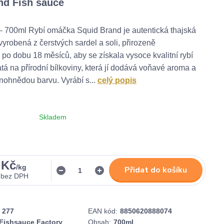
nd Fish sauce
- 700ml Rybí omáčka Squid Brand je autentická thajská
vyrobená z čerstvých sardel a soli, přirozeně
po dobu 18 měsíců, aby se získala vysoce kvalitní rybí
á na přírodní bílkoviny, která jí dodává voňavé aroma a
nohnědou barvu. Vyrábí s...
celý popis
Skladem
 Kč
/
kg
Přidat do košíku
bez DPH
277
EAN kód:
8850620888074
 Fishsauce Factory
Obsah:
700ml