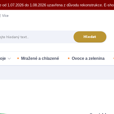
e od 1.07.2026 do 1.08.2026 uzavřena z důvodu rekonstrukce. E-sho
Více
Hledat
oje
Mražené a chlazené
Ovoce a zelenina