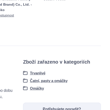
d Brand) Co., Ltd. -
sko
ostupnost
Zboží zařazeno v kategoriích
Trvanlivé
Čatní, pasty a omáčky
Omáčky
 po dobu
u,
Potřebujete poradit?