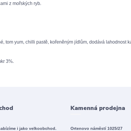
nami z mořských ryb.
né, tom yum, chilli pastě, kořeněným jídlům, dodává lahodnost
ukr 3%.
chod
Kamenná prodejna
nabízíme i jako velkoobchod.
Ortenovo náměstí 1025/27