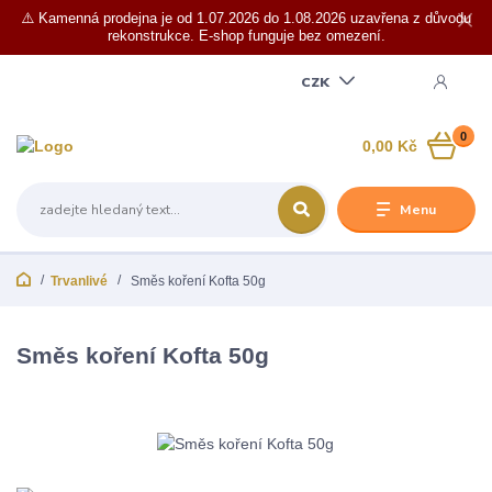
⚠️ Kamenná prodejna je od 1.07.2026 do 1.08.2026 uzavřena z důvodu
rekonstrukce. E-shop funguje bez omezení.
CZK
0
0,00 Kč
Menu
Trvanlivé
Směs koření Kofta 50g
Směs koření Kofta 50g