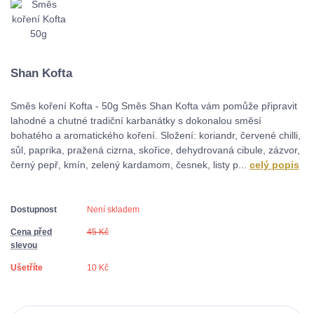
Shan Kofta
Směs koření Kofta - 50g Směs Shan Kofta vám pomůže připravit
lahodné a chutné tradiční karbanátky s dokonalou směsí
bohatého a aromatického koření. Složení: koriandr, červené chilli,
sůl, paprika, pražená cizrna, skořice, dehydrovaná cibule, zázvor,
černý pepř, kmín, zelený kardamom, česnek, listy p...
celý popis
Dostupnost
Není skladem
Cena před
45 Kč
slevou
Ušetříte
10 Kč