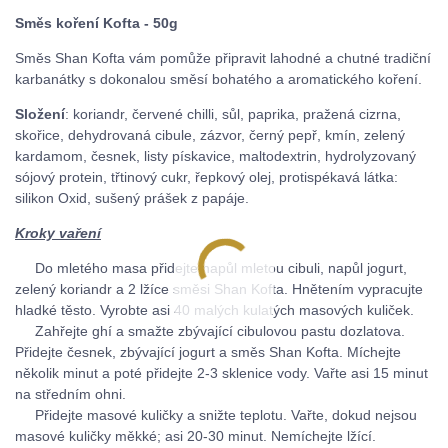
Směs koření Kofta - 50g
Směs Shan Kofta vám pomůže připravit lahodné a chutné tradiční
karbanátky s dokonalou směsí bohatého a aromatického koření.
Složení
: koriandr, červené chilli, sůl, paprika, pražená cizrna,
skořice, dehydrovaná cibule, zázvor, černý pepř, kmín, zelený
kardamom, česnek, listy pískavice, maltodextrin, hydrolyzovaný
sójový protein, třtinový cukr, řepkový olej, protispékavá látka:
silikon Oxid, sušený prášek z papáje.
Kroky vaření
Do mletého masa přidejte napůl mletou cibuli, napůl jogurt,
zelený koriandr a 2 lžíce směsi Shan Kofta. Hnětením vypracujte
hladké těsto. Vyrobte asi 40 malých kulatých masových kuliček.
Zahřejte ghí a smažte zbývající cibulovou pastu dozlatova.
Přidejte česnek, zbývající jogurt a směs Shan Kofta. Míchejte
několik minut a poté přidejte 2-3 sklenice vody. Vařte asi 15 minut
na středním ohni.
Přidejte masové kuličky a snižte teplotu. Vařte, dokud nejsou
masové kuličky měkké; asi 20-30 minut. Nemíchejte lžící.