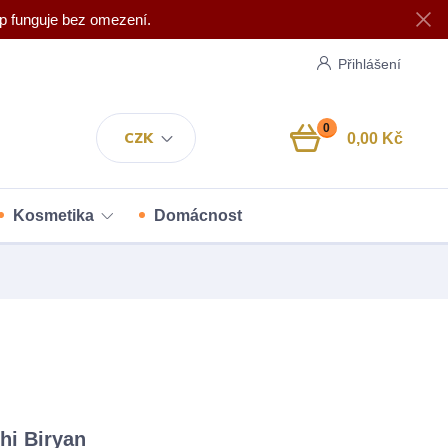
p funguje bez omezení.
Přihlášení
0
CZK
0,00 Kč
Kosmetika
Domácnost
hi Biryan