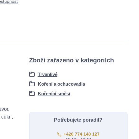
ostupnost
Zboží zařazeno v kategoriích
Trvanlivé
Koření a ochucovadla
Kořenící směsi
zvor,
cukr ,
Potřebujete poradit?
+420 774 140 127