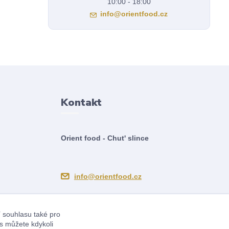
10:00 - 18:00
info@orientfood.cz
Kontakt
Orient food - Chut' slince
info@orientfood.cz
í souhlasu také pro
s můžete kdykoli