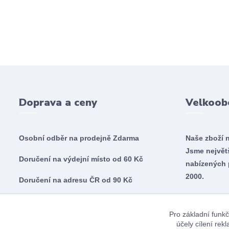
Doprava a ceny
Velkoob
Osobní odběr na prodejně
Zdarma
Naše zboží 
Jsme nejvě
Doručení na výdejní místo od 60 Kč
nabízených 
2000.
Doručení na adresu ČR od 90 Kč
Doručení na adresu SK od 5,60€
Pro základní funkč
účely cílení re