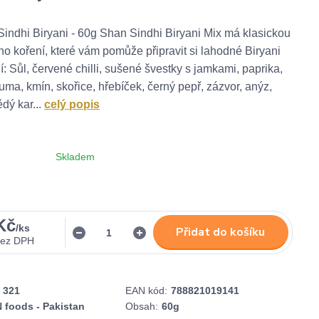
indhi Biryani - 60g Shan Sindhi Biryani Mix má klasickou
ho koření, které vám pomůže připravit si lahodné Biryani
: Sůl, červené chilli, sušené švestky s jamkami, paprika,
kuma, kmín, skořice, hřebíček, černý pepř, zázvor, anýz,
dý kar...
celý popis
Skladem
Kč
/
ks
Přidat do košíku
bez DPH
321
EAN kód:
788821019141
 foods - Pakistan
Obsah:
60g