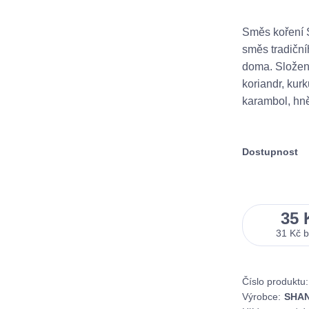
Směs koření S
směs tradiční
doma. Složení
koriandr, kur
karambol, hně
Dostupnost
35 
31 Kč
Číslo produktu:
Výrobce:
SHAN