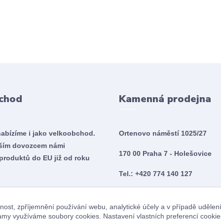
chod
Kamenná prodejna
nabízíme i jako velkoobchod.
Ortenovo náměstí 1025/27
tším dovozcem námi
170 00 Praha 7 - Holešovice
produktů do EU již od roku
Tel.: +420 774 140 127
Po - So 10:00 - 20:00
nost, zpříjemnění používání webu, analytické účely a v případě udělen
Ne 10:00 - 18:00
klamy využíváme soubory cookies. Nastavení vlastních preferencí cookie