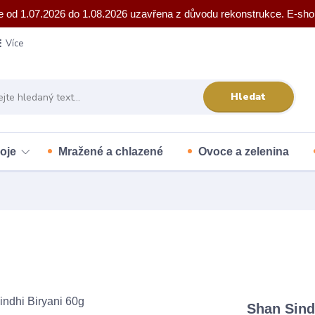
e od 1.07.2026 do 1.08.2026 uzavřena z důvodu rekonstrukce. E-sho
Více
Hledat
oje
Mražené a chlazené
Ovoce a zelenina
Shan Sind