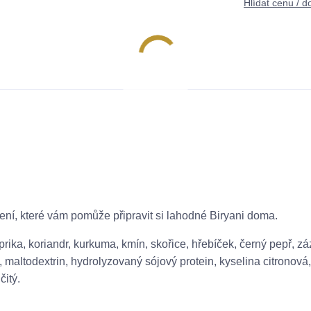
Hlídat cenu / d
ení, které vám pomůže připravit si lahodné Biryani doma.
prika, koriandr, kurkuma, kmín, skořice, hřebíček, černý pepř, zá
altodextrin, hydrolyzovaný sójový protein, kyselina citronová, 
čitý.