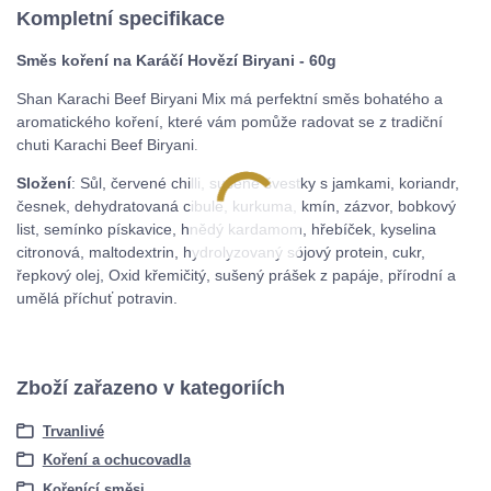
Kompletní specifikace
Směs koření na Karáčí Hovězí Biryani - 60g
Shan Karachi Beef Biryani Mix má perfektní směs bohatého a
aromatického koření, které vám pomůže radovat se z tradiční
chuti Karachi Beef Biryani.
Složení
: Sůl, červené chilli, sušené švestky s jamkami, koriandr,
česnek, dehydratovaná cibule, kurkuma, kmín, zázvor, bobkový
list, semínko pískavice, hnědý kardamom, hřebíček, kyselina
citronová, maltodextrin, hydrolyzovaný sójový protein, cukr,
řepkový olej, Oxid křemičitý, sušený prášek z papáje, přírodní a
umělá příchuť potravin.
Zboží zařazeno v kategoriích
Trvanlivé
Koření a ochucovadla
Kořenící směsi