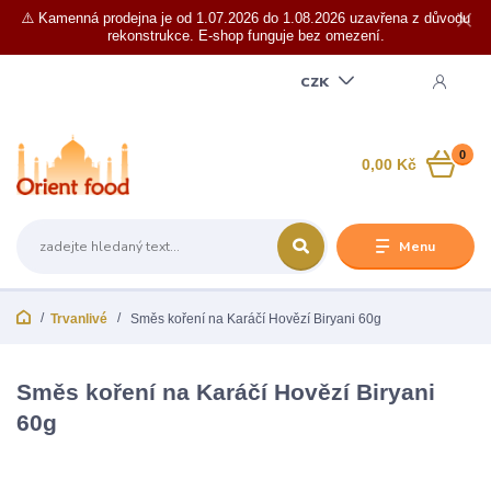
⚠️ Kamenná prodejna je od 1.07.2026 do 1.08.2026 uzavřena z důvodu
rekonstrukce. E-shop funguje bez omezení.
CZK
0
0,00 Kč
Menu
Trvanlivé
Směs koření na Karáčí Hovězí Biryani 60g
Směs koření na Karáčí Hovězí Biryani
60g