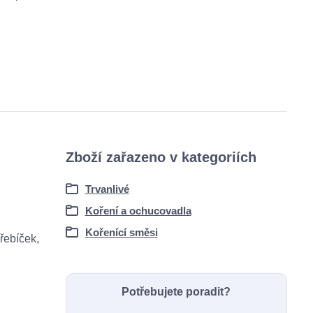
Zboží zařazeno v kategoriích
Trvanlivé
Koření a ochucovadla
Kořenící směsi
hřebíček,
Potřebujete poradit?