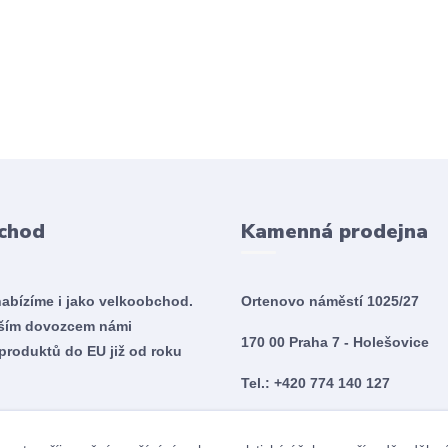
chod
Kamenná prodejna
nabízíme i jako velkoobchod.
Ortenovo náměstí 1025/27
tším dovozcem námi
170 00 Praha 7 - Holešovice
produktů do EU již od roku
Tel.: +420 774 140 127
Po - So 10:00 - 20:00