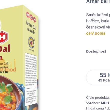
Arhar dal
Směs koření pr
hořčice, kurk
česnekové vloč
celý popis
Dostupnost
55 
49 Kč
Číslo produktu:
Výrobce:
MDH S
Hlídat cenu / d