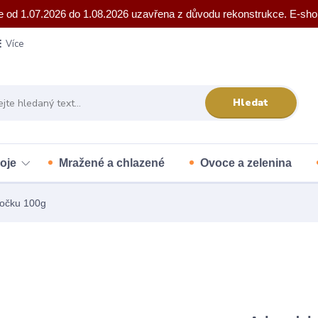
e od 1.07.2026 do 1.08.2026 uzavřena z důvodu rekonstrukce. E-sho
Více
Hledat
oje
Mražené a chlazené
Ovoce a zelenina
čočku 100g