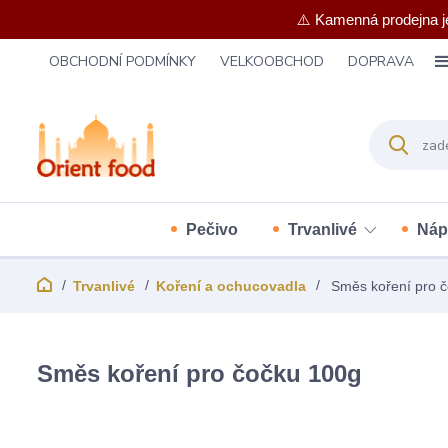
⚠️ Kamenná prodejna j
OBCHODNÍ PODMÍNKY
VELKOOBCHOD
DOPRAVA
Pečivo
Trvanlivé
Náp
Trvanlivé
Koření a ochucovadla
Směs koření pro 
Směs koření pro čočku 100g