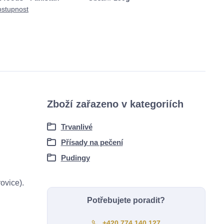
ostupnost
Zboží zařazeno v kategoriích
Trvanlivé
Přísady na pečení
Pudingy
ovice).
Potřebujete poradit?
+420 774 140 127