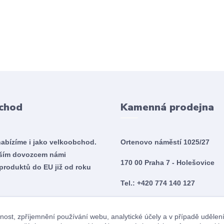
chod
Kamenná prodejna
nabízíme i jako velkoobchod.
Ortenovo náměstí 1025/27
tším dovozcem námi
170 00 Praha 7 - Holešovice
produktů do EU již od roku
Tel.: +420 774 140 127
Po - So 10:00 - 20:00
nost, zpříjemnění používání webu, analytické účely a v případě udělen