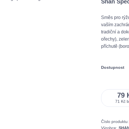
Shan Spec
Směs pro rýž
vaším zachrá
tradiční a dok
ořechy), zele
příchutě (bor
Dostupnost
79 
71 Kč
Číslo produktu:
Výrobce:
SHAN