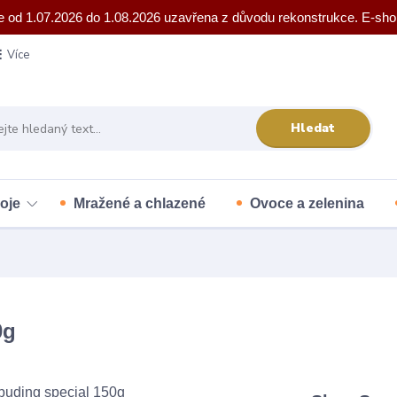
e od 1.07.2026 do 1.08.2026 uzavřena z důvodu rekonstrukce. E-sho
Více
Hledat
oje
Mražené a chlazené
Ovoce a zelenina
0g