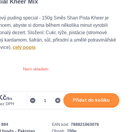
ial Kheer Mix
ový puding special - 150g Směs Shan Pista Kheer je
ncem, abyste si doma během několika minut vyrobili
onalý dezert. Složení: Cukr, rýže, pistácie (stromové
ný kardamom, šafrán, sůl, přírodní a umělé potravinářské
ovice).
celý popis
Není skladem
Kč
/
ks
Přidat do košíku
bez DPH
884
EAN kód:
788821063076
 foods - Pakistan
Obsah:
150g