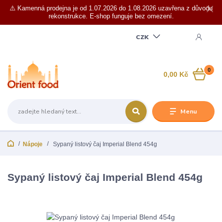
⚠️ Kamenná prodejna je od 1.07.2026 do 1.08.2026 uzavřena z důvodu
rekonstrukce. E-shop funguje bez omezení.
CZK
0
0,00 Kč
Menu
Nápoje
Sypaný listový čaj Imperial Blend 454g
Sypaný listový čaj Imperial Blend 454g