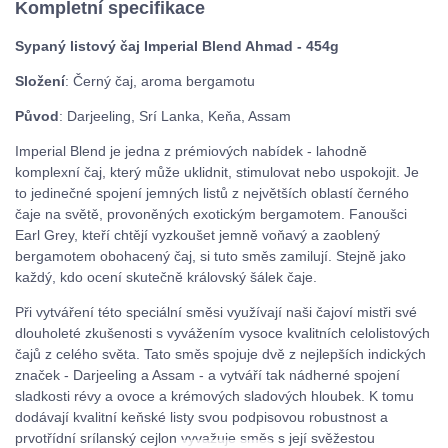
Kompletní specifikace
Sypaný listový čaj Imperial Blend Ahmad - 454g
Složení
: Černý čaj, aroma bergamotu
Původ
: Darjeeling, Srí Lanka, Keňa, Assam
Imperial Blend je jedna z prémiových nabídek - lahodně
komplexní čaj, který může uklidnit, stimulovat nebo uspokojit. Je
to jedinečné spojení jemných listů z největších oblastí černého
čaje na světě, provoněných exotickým bergamotem. Fanoušci
Earl Grey, kteří chtějí vyzkoušet jemně voňavý a zaoblený
bergamotem obohacený čaj, si tuto směs zamilují. Stejně jako
každý, kdo ocení skutečně královský šálek čaje.
Při vytváření této speciální směsi využívají naši čajoví mistři své
dlouholeté zkušenosti s vyvážením vysoce kvalitních celolistových
čajů z celého světa. Tato směs spojuje dvě z nejlepších indických
značek - Darjeeling a Assam - a vytváří tak nádherné spojení
sladkosti révy a ovoce a krémových sladových hloubek. K tomu
dodávají kvalitní keňské listy svou podpisovou robustnost a
prvotřídní srílanský cejlon vyvažuje směs s její svěžestou