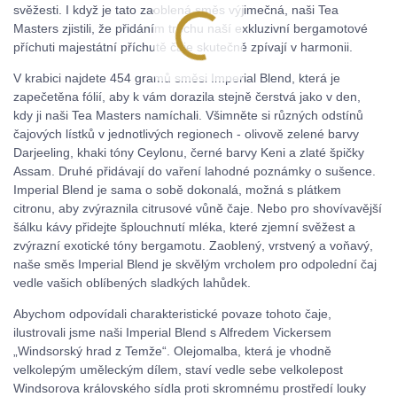
svěžesti. I když je tato zaoblená směs výjimečná, naši Tea
Masters zjistili, že přidáním trochu naší exkluzivní bergamotové
příchuti majestátní příchutě čaje skutečně zpívají v harmonii.
V krabici najdete 454 gramů směsi Imperial Blend, která je
zapečetěna fólií, aby k vám dorazila stejně čerstvá jako v den,
kdy ji naši Tea Masters namíchali. Všimněte si různých odstínů
čajových lístků v jednotlivých regionech - olivově zelené barvy
Darjeeling, khaki tóny Ceylonu, černé barvy Keni a zlaté špičky
Assam. Druhé přidávají do vaření lahodné poznámky o sušence.
Imperial Blend je sama o sobě dokonalá, možná s plátkem
citronu, aby zvýraznila citrusové vůně čaje. Nebo pro shovívavější
šálku kávy přidejte šplouchnutí mléka, které zjemní svěžest a
zvýrazní exotické tóny bergamotu. Zaoblený, vrstvený a voňavý,
naše směs Imperial Blend je skvělým vrcholem pro odpolední čaj
vedle vašich oblíbených sladkých lahůdek.
Abychom odpovídali charakteristické povaze tohoto čaje,
ilustrovali jsme naši Imperial Blend s Alfredem Vickersem
„Windsorský hrad z Temže“. Olejomalba, která je vhodně
velkolepým uměleckým dílem, staví vedle sebe velkolepost
Windsorova královského sídla proti skromnému prostředí louky