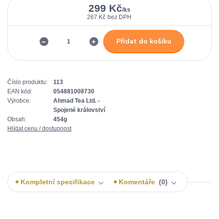
299 Kč
/
ks
267 Kč
bez DPH
Přidat do košíku
Číslo produktu:
113
EAN kód:
054881008730
Výrobce:
Ahmad Tea Ltd. -
Spojené království
Obsah:
454g
Hlídat cenu / dostupnost
Kompletní specifikace
Komentáře
0