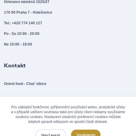
Ortenovo náměstí 1025/27
170 00 Praha 7 - Holešovice
Tel.: +420 774 140 127
Po - So 10:00 - 20:00
Ne 10:00 - 18:00
Kontakt
Orient food - Chut' slince
info@orientfood.cz
Pro základní funkčnost, zpříjemnění používání webu, analytické účely
a v případě udělení souhlasu také pro účely cílení reklamy využíváme
soubory cookies. Nastavení vlastních preferencí cookies můžete
kdykoli upravit odkazem ve spodní části stránek.
Souhlasím
Nastavení