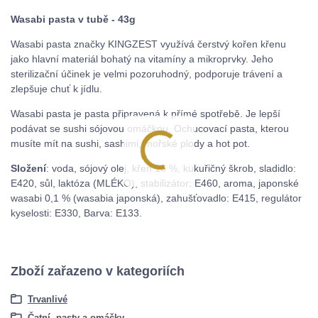
Wasabi pasta v tubě - 43g
Wasabi pasta značky KINGZEST využívá čerstvý kořen křenu
jako hlavní materiál bohatý na vitamíny a mikroprvky. Jeho
sterilizační účinek je velmi pozoruhodný, podporuje trávení a
zlepšuje chuť k jídlu.
Wasabi pasta je pasta připravená k přímé spotřebě. Je lepší
podávat se sushi sójovou omáčkou. Ochucovací pasta, kterou
musíte mít na sushi, sashimi, mořské plody a hot pot.
Složení
: voda, sójový olej, křen 16 %, kukuřičný škrob, sladidlo:
E420, sůl, laktóza (MLÉKO), stabilizátor: E460, aroma, japonské
wasabi 0,1 % (wasabia japonská), zahušťovadlo: E415, regulátor
kyselosti: E330, Barva: E133.
Zboží zařazeno v kategoriích
Trvanlivé
Čatní, pasty a omáčky