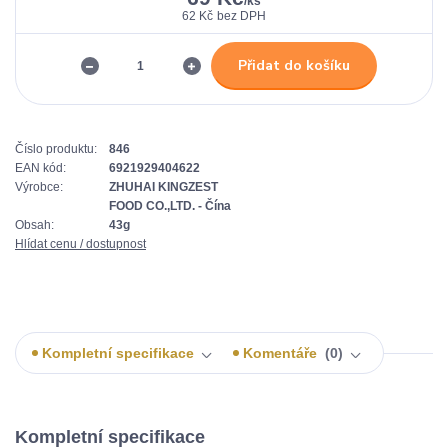
/
ks
62 Kč
bez DPH
Přidat do košíku
Číslo produktu:
846
EAN kód:
6921929404622
Výrobce:
ZHUHAI KINGZEST
FOOD CO.,LTD. - Čína
Obsah:
43g
Hlídat cenu / dostupnost
Kompletní specifikace
Komentáře
0
Kompletní specifikace