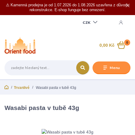
⚠️ Kamenná prodejna je od 1.07.2026 do 1.08.2026 uzavřena z důvodu
rekonstrukce. E-shop funguje bez omezení.
CZK
0
0,00 Kč
Menu
Trvanlivé
Wasabi pasta v tubě 43g
Wasabi pasta v tubě 43g