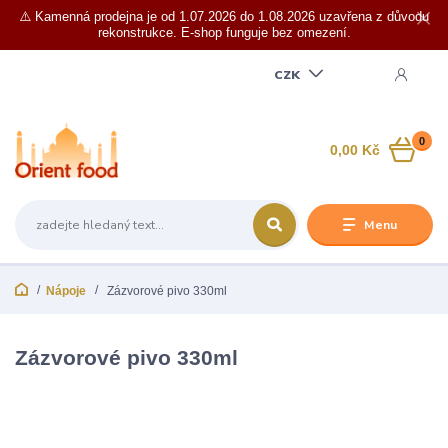
⚠️ Kamenná prodejna je od 1.07.2026 do 1.08.2026 uzavřena z důvodu
rekonstrukce. E-shop funguje bez omezení.
CZK
0
0,00 Kč
Menu
Nápoje
Zázvorové pivo 330ml
Zázvorové pivo 330ml