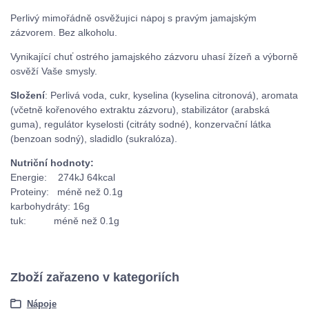
Perlivý mimořádně osvěžující nápoj s pravým jamajským
zázvorem. Bez alkoholu.
Vynikající chuť ostrého jamajského zázvoru uhasí žízeň a výborně
osvěží Vaše smysly.
Složení
: Perlivá voda, cukr, kyselina (kyselina citronová), aromata
(včetně kořenového extraktu zázvoru), stabilizátor (arabská
guma), regulátor kyselosti (citráty sodné), konzervační látka
(benzoan sodný), sladidlo (sukralóza).
Nutriční hodnoty:
Energie: 274kJ 64kcal
Proteiny: méně než 0.1g
karbohydráty: 16g
tuk: méně než 0.1g
Zboží zařazeno v kategoriích
Nápoje