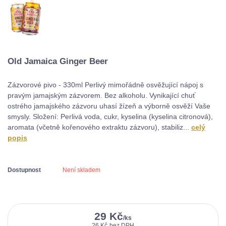
Old Jamaica Ginger Beer
Zázvorové pivo - 330ml Perlivý mimořádně osvěžující nápoj s
pravým jamajským zázvorem. Bez alkoholu. Vynikající chuť
ostrého jamajského zázvoru uhasí žízeň a výborně osvěží Vaše
smysly. Složení: Perlivá voda, cukr, kyselina (kyselina citronová),
aromata (včetně kořenového extraktu zázvoru), stabiliz...
celý
popis
Dostupnost
Není skladem
29 Kč
/
ks
26 Kč
bez DPH