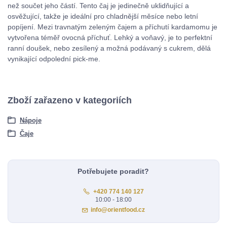
než součet jeho částí. Tento čaj je jedinečně uklidňující a
osvěžující, takže je ideální pro chladnější měsíce nebo letní
popíjení. Mezi travnatým zeleným čajem a příchutí kardamomu je
vytvořena téměř ovocná příchuť. Lehký a voňavý, je to perfektní
ranní doušek, nebo zesílený a možná podávaný s cukrem, dělá
vynikající odpolední pick-me.
Zboží zařazeno v kategoriích
Nápoje
Čaje
Potřebujete poradit?
+420 774 140 127
10:00 - 18:00
info@orientfood.cz