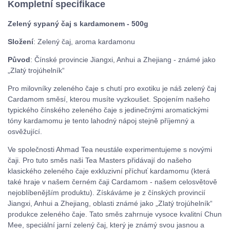
Kompletní specifikace
Zelený sypaný čaj s kardamonem - 500g
Složení
: Zelený čaj, aroma kardamonu
Původ
: Čínské provincie Jiangxi, Anhui a Zhejiang - známé jako
„Zlatý trojúhelník“
Pro milovníky zeleného čaje s chutí pro exotiku je náš zelený čaj
Cardamom směsí, kterou musíte vyzkoušet. Spojením našeho
typického čínského zeleného čaje s jedinečnými aromatickými
tóny kardamomu je tento lahodný nápoj stejně příjemný a
osvěžující.
Ve společnosti Ahmad Tea neustále experimentujeme s novými
čaji. Pro tuto směs naši Tea Masters přidávají do našeho
klasického zeleného čaje exkluzivní příchuť kardamomu (která
také hraje v našem černém čaji Cardamom - našem celosvětově
nejoblíbenějším produktu). Získáváme je z čínských provincií
Jiangxi, Anhui a Zhejiang, oblasti známé jako „Zlatý trojúhelník“
produkce zeleného čaje. Tato směs zahrnuje vysoce kvalitní Chun
Mee, speciální jarní zelený čaj, který je známý svou jasnou a