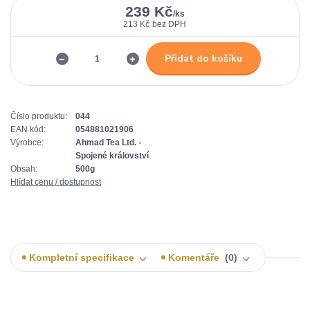
239 Kč
/
ks
213 Kč
bez DPH
Přidat do košíku
Číslo produktu:
044
EAN kód:
054881021906
Výrobce:
Ahmad Tea Ltd. -
Spojené království
Obsah:
500g
Hlídat cenu / dostupnost
Kompletní specifikace
Komentáře
0