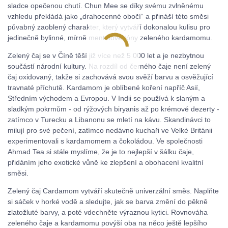
sladce opečenou chutí. Chun Mee se díky svému zvlněnému
vzhledu překládá jako „drahocenné obočí“ a přináší této směsi
půvabný zaoblený charakter, který vytváří dokonalou kulisu pro
jedinečně bylinné, mírně mentolové tóny zeleného kardamomu.
Zelený čaj se v Číně těší již více než 5 000 let a je nezbytnou
součástí národní kultury. Na rozdíl od černého čaje není zelený
čaj oxidovaný, takže si zachovává svou svěží barvu a osvěžující
travnaté příchutě. Kardamom je oblíbené koření napříč Asií,
Středním východem a Evropou. V Indii se používá k slaným a
sladkým pokrmům - od rýžových biryanis až po krémové dezerty -
zatímco v Turecku a Libanonu se mletí na kávu. Skandinávci to
milují pro své pečení, zatímco nedávno kuchaři ve Velké Británii
experimentovali s kardamomem a čokoládou. Ve společnosti
Ahmad Tea si stále myslíme, že je to nejlepší v šálku čaje,
přidáním jeho exotické vůně ke zlepšení a obohacení kvalitní
směsi.
Zelený čaj Cardamom vytváří skutečně univerzální směs. Naplňte
si sáček v horké vodě a sledujte, jak se barva změní do pěkně
zlatožluté barvy, a poté vdechněte výraznou kytici. Rovnováha
zeleného čaje a kardamomu povýší oba na něco ještě lepšího