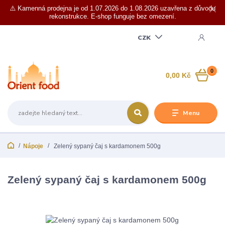
⚠️ Kamenná prodejna je od 1.07.2026 do 1.08.2026 uzavřena z důvodu
rekonstrukce. E-shop funguje bez omezení.
CZK
0
0,00 Kč
Menu
Nápoje
Zelený sypaný čaj s kardamonem 500g
Zelený sypaný čaj s kardamonem 500g