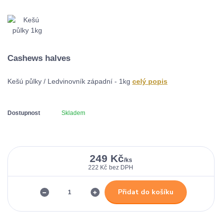
Cashews halves
Kešú půlky / Ledvinovník západní - 1kg
celý popis
Dostupnost
Skladem
249 Kč
/
ks
222 Kč
bez DPH
Přidat do košíku