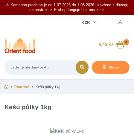
⚠️ Kamenná prodejna je od 1.07.2026 do 1.08.2026 uzavřena z důvodu
rekonstrukce. E-shop funguje bez omezení.
CZK
0
0,00 Kč
Menu
Trvanlivé
Kešú půlky 1kg
Kešú půlky 1kg