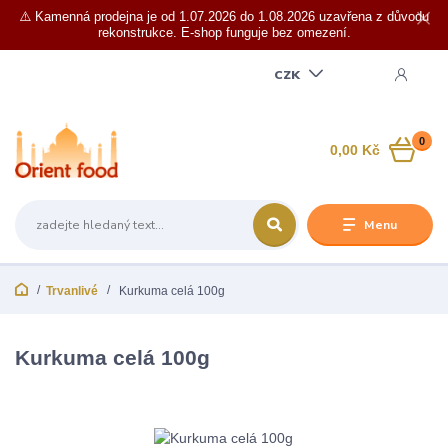
⚠️ Kamenná prodejna je od 1.07.2026 do 1.08.2026 uzavřena z důvodu
rekonstrukce. E-shop funguje bez omezení.
CZK
0
0,00 Kč
Menu
Trvanlivé
Kurkuma celá 100g
Kurkuma celá 100g