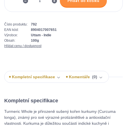
Přidat do košíku
Číslo produktu:
792
EAN kód:
8904017007651
Výrobce:
Uttam - Indie
Obsah:
100g
Hlídat cenu / dostupnost
Kompletní specifikace
Komentáře
0
Kompletní specifikace
Turmeric Whole je přirozeně sušený kořen kurkumy (Curcuma
longa), známý pro své výrazné protizánětlivé a antioxidační
vlastnosti. Kurkuma je důležitou součástí indické kuchyně i