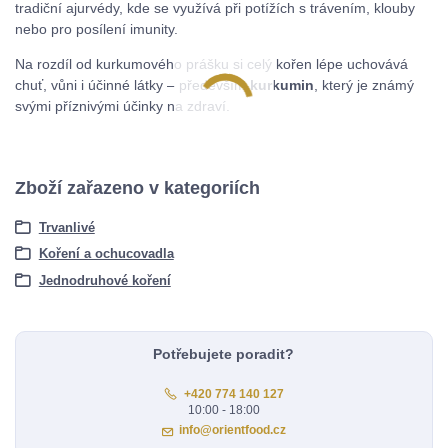
tradiční ajurvédy, kde se využívá při potížích s trávením, klouby
nebo pro posílení imunity.
Na rozdíl od kurkumového prášku si celý kořen lépe uchovává
chuť, vůni i účinné látky – především
kurkumin
, který je známý
svými příznivými účinky na zdraví.
Zboží zařazeno v kategoriích
Trvanlivé
Koření a ochucovadla
Jednodruhové koření
Potřebujete poradit?
+420 774 140 127
10:00 - 18:00
info@orientfood.cz