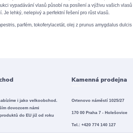
redukci vypadávání vlasů působí na posílení a výživu vašich vlasů
Je lehký, nelepivý a perfektní řešení pro růst vlasů.
estris, parfém, tokoferylacetát, olej z prunus amygdalus dulcis
chod
Kamenná prodejna
nabízíme i jako velkoobchod.
Ortenovo náměstí 1025/27
tším dovozcem námi
170 00 Praha 7 - Holešovice
produktů do EU již od roku
Tel.: +420 774 140 127