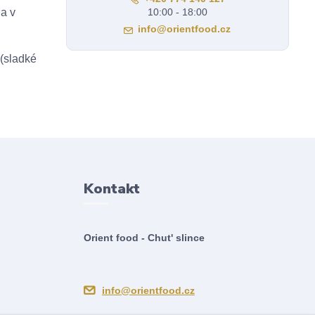
 a v
10:00 - 18:00
info@orientfood.cz
 (sladké
Kontakt
Orient food - Chut' slince
info@orientfood.cz