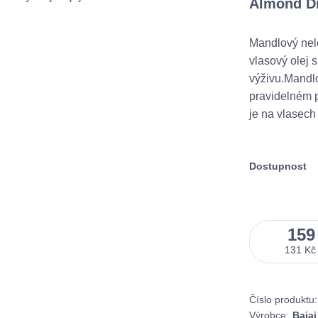
Almond Dr
Mandlový nele
vlasový olej 
výživu.Mandlo
pravidelném p
je na vlasech 
Dostupnost
159
131 Kč
Číslo produktu:
Výrobce:
Bajaj