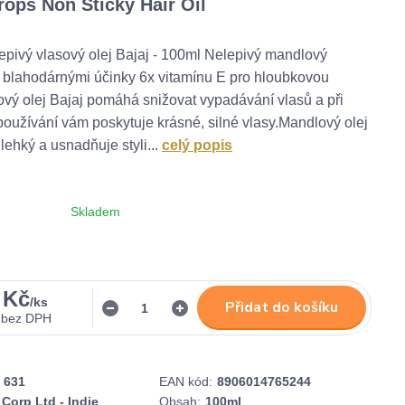
ops Non Sticky Hair Oil
pivý vlasový olej Bajaj - 100ml Nelepivý mandlový
s blahodárnými účinky 6x vitamínu E pro hloubkovou
vý olej Bajaj pomáhá snižovat vypadávání vlasů a při
oužívání vám poskytuje krásné, silné vlasy.Mandlový olej
lehký a usnadňuje styli...
celý popis
Skladem
 Kč
/
ks
Přidat do košíku
bez DPH
631
EAN kód:
8906014765244
 Corp Ltd - Indie
Obsah:
100ml