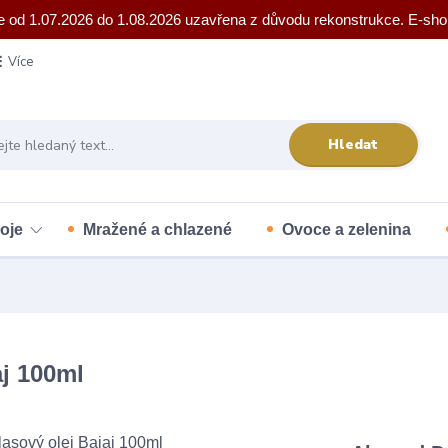
e od 1.07.2026 do 1.08.2026 uzavřena z důvodu rekonstrukce. E-sho
Více
Hledat
oje
Mražené a chlazené
Ovoce a zelenina
aj 100ml