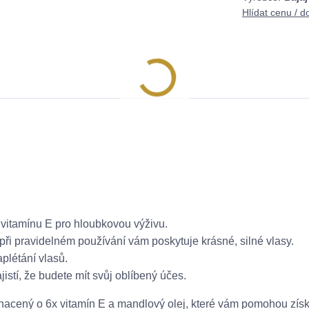
Hlídat cenu / d
 vitamínu E pro hloubkovou výživu.
ři pravidelném používání vám poskytuje krásné, silné vlasy.
plétání vlasů.
istí, že budete mít svůj oblíbený účes.
hacený o 6x vitamín E a mandlový olej, které vám pomohou získ