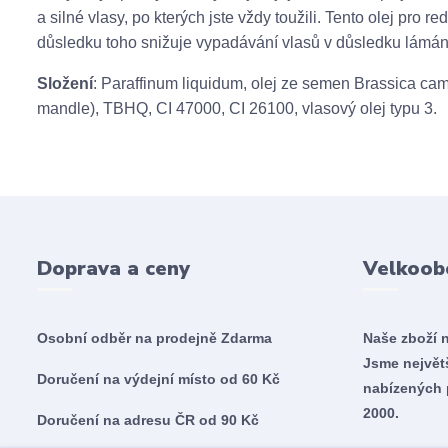
a silné vlasy, po kterých jste vždy toužili. Tento olej pro 
důsledku toho snižuje vypadávání vlasů v důsledku lámání. 
Složení
: Paraffinum liquidum, olej ze semen Brassica camp
mandle), TBHQ, CI 47000, CI 26100, vlasový olej typu 3.
Doprava a ceny
Velkoob
Osobní odběr na prodejně
Zdarma
Naše zboží 
Jsme nejvě
Doručení na výdejní místo od 60 Kč
nabízených 
2000.
Doručení na adresu ČR od 90 Kč