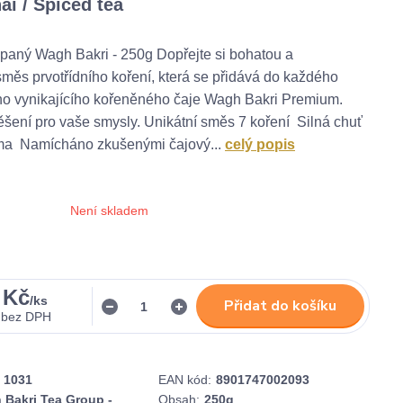
ai / Spiced tea
paný Wagh Bakri - 250g Dopřejte si bohatou a
měs prvotřídního koření, která se přidává do každého
o vynikajícího kořeněného čaje Wagh Bakri Premium.
šení pro vaše smysly. Unikátní směs 7 koření Silná chuť
ma Namícháno zkušenými čajový...
celý popis
Není skladem
 Kč
/
ks
Přidat do košíku
bez DPH
1031
EAN kód:
8901747002093
 Bakri Tea Group -
Obsah:
250g