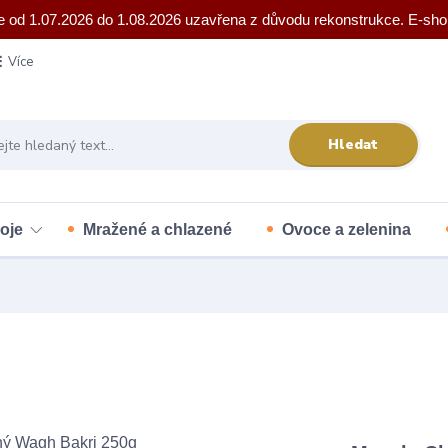
e od 1.07.2026 do 1.08.2026 uzavřena z důvodu rekonstrukce. E-sho
Více
Hledat
oje
Mražené a chlazené
Ovoce a zelenina