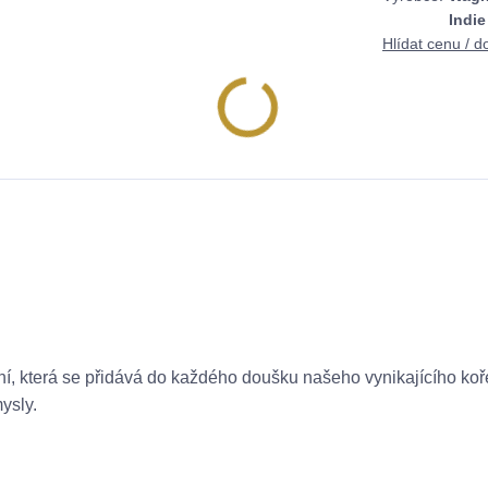
Indie
Hlídat cenu / d
ení, která se přidává do každého doušku našeho vynikajícího k
ysly.