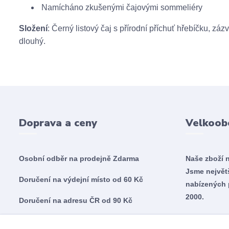
Namícháno zkušenými čajovými sommeliéry
Složení
: Černý listový čaj s přírodní příchuť hřebíčku, z
dlouhý.
Doprava a ceny
Velkoob
Osobní odběr na prodejně
Zdarma
Naše zboží 
Jsme nejvě
Doručení na výdejní místo od 60 Kč
nabízených 
2000.
Doručení na adresu ČR od 90 Kč
Doručení na adresu SK od 5,60€