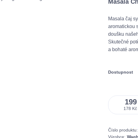
Masala Ch
Masala čaj sy
aromatickou s
doušku našeh
Skutečné potě
a bohaté aro
Dostupnost
199
178 Kč
Číslo produktu:
Výrobce:
Wagh