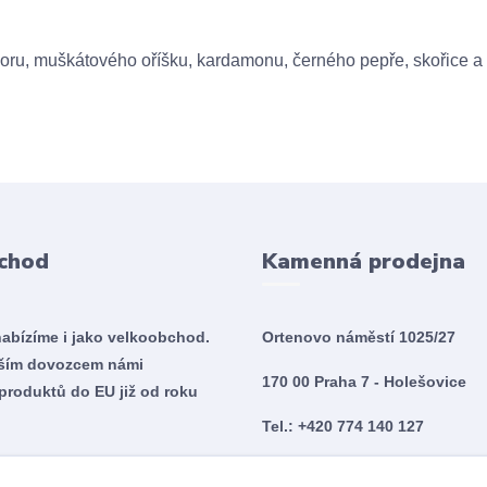
ázvoru, muškátového oříšku, kardamonu, černého pepře, skořice a
chod
Kamenná prodejna
nabízíme i jako velkoobchod.
Ortenovo náměstí 1025/27
tším dovozcem námi
170 00 Praha 7 - Holešovice
produktů do EU již od roku
Tel.: +420 774 140 127
Po - So 10:00 - 20:00