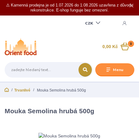
⚠️ Kamenná prodejna je od 1.07.2026 do 1.08.2026 uzavřena z důvodu
rekonstrukce. E-shop funguje bez omezení.
CZK
0
0,00 Kč
Menu
Trvanlivé
Mouka Semolina hrubá 500g
Mouka Semolina hrubá 500g