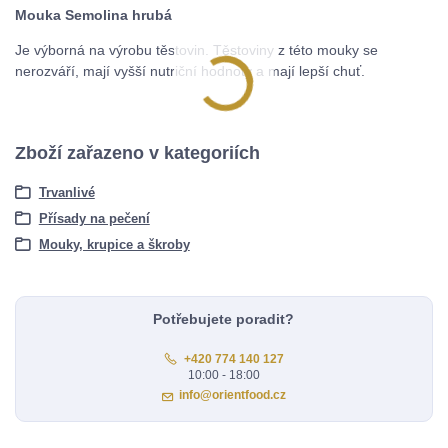
Mouka Semolina hrubá
Je výborná na výrobu těstovin. Těstoviny z této mouky se
nerozváří, mají vyšší nutriční hodnoty a mají lepší chuť.
Zboží zařazeno v kategoriích
Trvanlivé
Přísady na pečení
Mouky, krupice a škroby
Potřebujete poradit?
+420 774 140 127
10:00 - 18:00
info@orientfood.cz