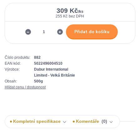
309 Kč
/
ks
255 Kč
bez DPH
Přidat do košíku
Číslo produktu:
882
EAN kód:
5022496004510
Výrobce:
Dabur International
Limited - Velká Británie
Obsah:
500g
Hlídat cenu / dostupnost
Kompletní specifikace
Komentáře
0