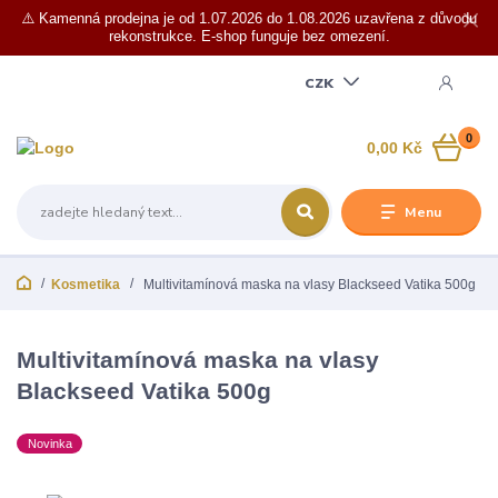
⚠️ Kamenná prodejna je od 1.07.2026 do 1.08.2026 uzavřena z důvodu
rekonstrukce. E-shop funguje bez omezení.
CZK
0
0,00 Kč
Menu
Kosmetika
Multivitamínová maska ​​na vlasy Blackseed Vatika 500g
Multivitamínová maska ​​na vlasy
Blackseed Vatika 500g
Novinka