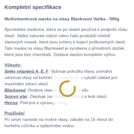
Kompletní specifikace
Multivitamínová maska ​​na vlasy Blackseed Vatika - 500g
Ájurvédská medicína, která se po staletí používá k podpoře růstu
vlasů. Vatika naturals nabízí celou řadu produktů včetně
vlasových masek, které jsou určeny k hojení poškozených vlasů.
Tato maska ​​na vlasy Blackseed je vyrobena z přírodních složek,
které jsou bez chemikálií. Dodává vlasům kompletní výživu.
Výhody:
Směs vitamínů A, E, F
: Vyživuje pokožku hlavy, pomáhá
udržovat vlasy od kořínků ke konečkům a vytváří základ pro
maximální zdraví vlasů.
Blackseed
: Dodává vlasům extra lesk a sílu.
Sojový olej
: Zlepšuje zadržování vlhkosti a lesk vlasů.
Henna
: Pokrývá a upravuje vlasy.
Používání
Po umytí naneste na mokré vlasy, zabalte na 15 minut do
horkého ručníku a opláchněte vodou.