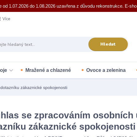
e od 1.07.2026 do 1.08.2026 uzavřena z důvodu rekonstrukce. E-sho
Více
Hledat
oje
Mražené a chlazené
Ovoce a zelenina
dotazníku zákaznické spokojenosti
hlas se zpracováním osobních ú
azníku zákaznické spokojenosti