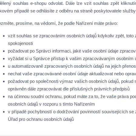
dělený souhlas e-shopu odvolat. Dále lze vzít souhlas zpět kliknu
akovém případě se odhlásíte z odběru na straně poskytovatele služb
ezměte, prosíme, na vědomí, že podle Nařízení máte právo:
vzít souhlas se zpracováním osobních údajů kdykoliv zpět, toto 
spokojenosti
požadovat po Správci informaci, jaké vaše osobní údaje zpraco
vyžádat si u Správce přístup k vašim zpracovávaným osobním úd
u automatizovaně zpracovaných osobních údajů na jejich přenosi
nechat vaše zpracovávané osobní údaje aktualizovat nebo oprav
požadovat po společnosti výmaz vašich osobních údajů, pokud s
oprávněn dále zpracovávat dle příslušných právních předpisů
na účinnou soudní ochranu, pokud máte za to, že vaše práva po
osobních údajů v rozporu s tímto Nařízením
v případě pochybností o dodržování povinností souvisejících se
Úřad pro ochranu osobních údajů