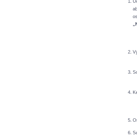
U
a
o
„
V
S
K
O
S