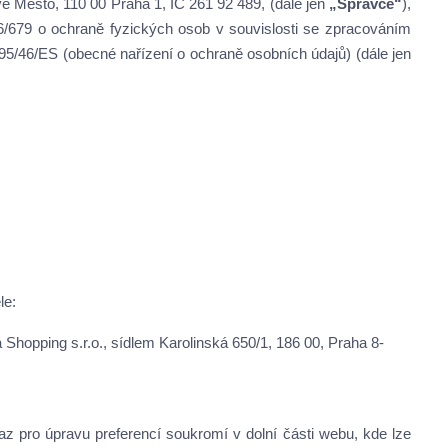
é Město, 110 00 Praha 1, IČ 261 92 489,
(dále jen
„Správce“
),
/679 o ochraně fyzických osob v souvislosti se zpracováním
95/46/ES (obecné nařízení o ochraně osobních údajů) (dále jen
le:
hopping s.r.o., sídlem Karolinská 650/1, 186 00, Praha 8-
az pro úpravu preferencí soukromí v dolní části webu, kde lze