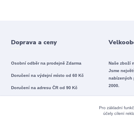
Doprava a ceny
Velkoob
Osobní odběr na prodejně
Zdarma
Naše zboží 
Jsme nejvě
Doručení na výdejní místo od 60 Kč
nabízených 
2000.
Doručení na adresu ČR od 90 Kč
Doručení na adresu SK od 5,60€
Pro základní funkč
účely cílení re