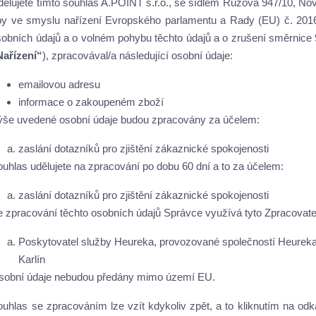
dělujete tímto souhlas
A.POINT s.r.o.
, se sídlem Růžová 947/10, Nov
by ve smyslu nařízení Evropského parlamentu a Rady (EU) č. 2016
sobních údajů a o volném pohybu těchto údajů a o zrušení směrnice 
Nařízení“
), zpracovával/a následující osobní údaje:
emailovou adresu
informace o zakoupeném zboží
ýše uvedené osobní údaje budou zpracovány za účelem:
zaslání dotazníků pro zjištění zákaznické spokojenosti
ouhlas udělujete na zpracování po dobu
60 dní
a to za účelem:
zaslání dotazníků pro zjištění zákaznické spokojenosti
e zpracování těchto osobních údajů Správce využívá tyto Zpracovate
Poskytovatel služby Heureka, provozované společností Heureka S
Karlín
sobní údaje nebudou předány mimo území EU.
ouhlas se zpracováním lze vzít kdykoliv zpět, a to kliknutím na odk