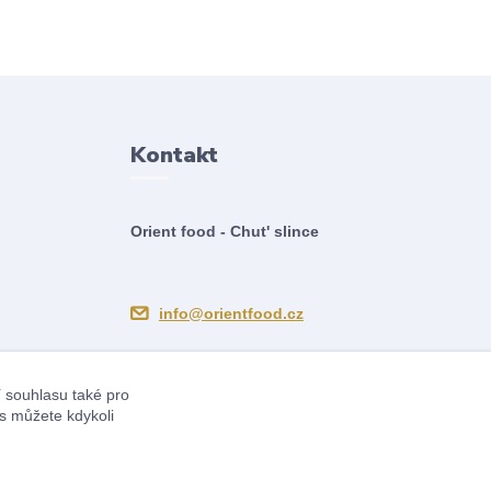
Kontakt
Orient food - Chut' slince
info@orientfood.cz
í souhlasu také pro
s můžete kdykoli