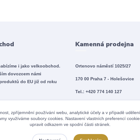
chod
Kamenná prodejna
nabízíme i jako velkoobchod.
Ortenovo náměstí 1025/27
tším dovozcem námi
170 00 Praha 7 - Holešovice
produktů do EU již od roku
Tel.: +420 774 140 127
Po - So 10:00 - 20:00
nost, zpříjemnění používání webu, analytické účely a v případě udělen
Ne 10:00 - 18:00
klamy využíváme soubory cookies. Nastavení vlastních preferencí cookie
upravit odkazem ve spodní části stránek.