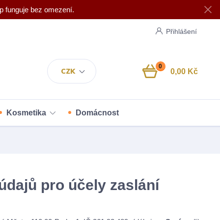
p funguje bez omezení.
Přihlášení
0
CZK
0,00 Kč
Kosmetika
Domácnost
dajů pro účely zaslání