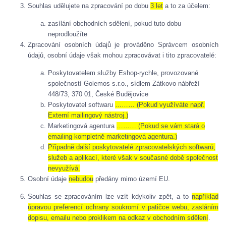
Souhlas udělujete na zpracování po dobu
3 let
a to za účelem:
zasílání obchodních sdělení, pokud tuto dobu
neprodloužíte
Zpracování osobních údajů je prováděno Správcem osobních
údajů, osobní údaje však mohou zpracovávat i tito zpracovatelé:
Poskytovatelem služby Eshop-rychle, provozované
společností Golemos s.r.o., sídlem Zátkovo nábřeží
448/73, 370 01, České Budějovice
Poskytovatel softwaru
……… (Pokud využíváte např.
Externí mailingový nástroj.)
Marketingová agentura
……… (Pokud se vám stará o
emailing kompletně marketingová agentura.)
Případně další poskytovatelé zpracovatelských softwarů,
služeb a aplikací, které však v současné době společnost
nevyužívá.
Osobní údaje
nebudou
předány mimo území EU.
Souhlas se zpracováním lze vzít kdykoliv zpět, a to
například
úpravou preferencí ochrany soukromí v patičce webu, zasláním
dopisu, emailu nebo proklikem na odkaz v obchodním sdělení
.