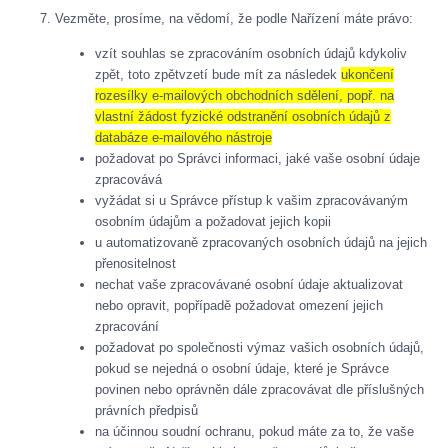
Vezměte, prosíme, na vědomí, že podle Nařízení máte právo:
vzít souhlas se zpracováním osobních údajů kdykoliv
zpět, toto zpětvzetí bude mít za následek
ukončení
rozesílky e-mailových obchodních sdělení, popř. na
vlastní žádost fyzické odstranění osobních údajů z
databáze e-mailového nástroje
požadovat po Správci informaci, jaké vaše osobní údaje
zpracovává
vyžádat si u Správce přístup k vašim zpracovávaným
osobním údajům a požadovat jejich kopii
u automatizovaně zpracovaných osobních údajů na jejich
přenositelnost
nechat vaše zpracovávané osobní údaje aktualizovat
nebo opravit, popřípadě požadovat omezení jejich
zpracování
požadovat po společnosti výmaz vašich osobních údajů,
pokud se nejedná o osobní údaje, které je Správce
povinen nebo oprávněn dále zpracovávat dle příslušných
právních předpisů
na účinnou soudní ochranu, pokud máte za to, že vaše