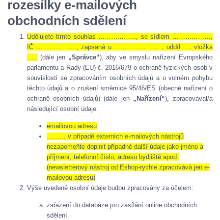
rozesílky e-mailových
obchodních sdělení
Udělujete tímto souhlas ……………..., se sídlem ………………,
IČ ………………., zapsaná u ………………… , oddíl …, vložka
…..
(dále jen
„Správce“
), aby ve smyslu nařízení Evropského
parlamentu a Rady (EU) č. 2016/679 o ochraně fyzických osob v
souvislosti se zpracováním osobních údajů a o volném pohybu
těchto údajů a o zrušení směrnice 95/46/ES (obecné nařízení o
ochraně osobních údajů) (dále jen
„Nařízení“
), zpracovával/a
následující osobní údaje:
emailovou adresu
……… v případě externích e-mailových nástrojů
nezapomeňte doplnit případné další údaje jako jméno a
příjmení; telefonní číslo; adresu bydliště apod.
(newsletterový nástroj od Eshop-rychle zpracovává jen e-
mailovou adresu)
Výše uvedené osobní údaje budou zpracovány za účelem:
zařazení do databáze pro zasílání online obchodních
sdělení.